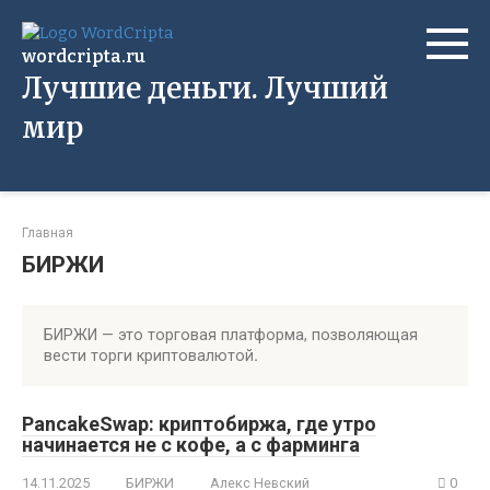
Перейти
к
wordcripta.ru
контенту
Лучшие деньги. Лучший
мир
Главная
БИРЖИ
БИРЖИ — это торговая платформа, позволяющая
вести торги криптовалютой
.
PancakeSwap: криптобиржа, где утро
начинается не с кофе, а с фарминга
14.11.2025
БИРЖИ
Алекс Невский
0