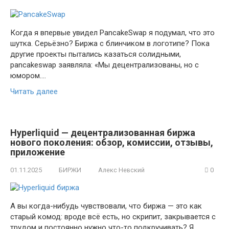
Когда я впервые увидел PancakeSwap я подумал, что это
шутка. Серьёзно? Биржа с блинчиком в логотипе? Пока
другие проекты пытались казаться солидными,
pancakeswap заявляла: «Мы децентрализованы, но с
юмором….
Читать далее
Hyperliquid — децентрализованная биржа
нового поколения: обзор, комиссии, отзывы,
приложение
01.11.2025
БИРЖИ
Алекс Невский
0
А вы когда-нибудь чувствовали, что биржа — это как
старый комод: вроде всё есть, но скрипит, закрывается с
трудом и постоянно нужно что-то подкручивать? Я