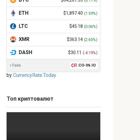
$64,267.53
(0.11%)
ETH
$1,897.40
(1.39%)
LTC
$45.18
(0.06%)
XMR
$363.14
(2.65%)
DASH
$30.11
(-4.19%)
CO-IN.IO
⚡Лайв
by
CurrencyRate.Today
Топ криптовалют