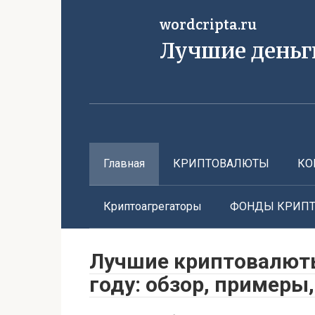
Перейти
wordcripta.ru
к
контенту
Лучшие деньг
Главная
КРИПТОВАЛЮТЫ
КО
Криптоагрегаторы
ФОНДЫ КРИП
Лучшие криптовалюты
году: обзор, примеры