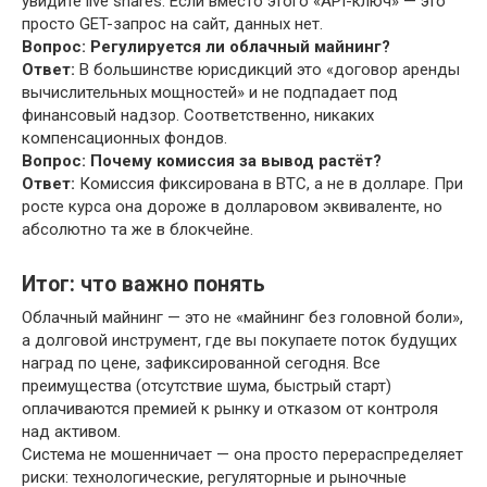
увидите live shares. Если вместо этого «API-ключ» — это
просто GET-запрос на сайт, данных нет.
Вопрос: Регулируется ли облачный майнинг?
Ответ:
В большинстве юрисдикций это «договор аренды
вычислительных мощностей» и не подпадает под
финансовый надзор. Соответственно, никаких
компенсационных фондов.
Вопрос: Почему комиссия за вывод растёт?
Ответ:
Комиссия фиксирована в BTC, а не в долларе. При
росте курса она дороже в долларовом эквиваленте, но
абсолютно та же в блокчейне.
Итог: что важно понять
Облачный майнинг — это не «майнинг без головной боли»,
а долговой инструмент, где вы покупаете поток будущих
наград по цене, зафиксированной сегодня. Все
преимущества (отсутствие шума, быстрый старт)
оплачиваются премией к рынку и отказом от контроля
над активом.
Система не мошенничает — она просто перераспределяет
риски: технологические, регуляторные и рыночные