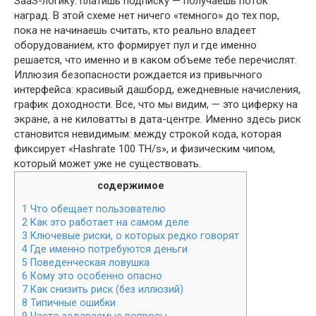
SaaS-логику: платишь подписку — получаешь поток
наград. В этой схеме нет ничего «темного» до тех пор,
пока не начинаешь считать, кто реально владеет
оборудованием, кто формирует пул и где именно
решается, что именно и в каком объеме тебе перечислят.
Иллюзия безопасности рождается из привычного
интерфейса: красивый дашборд, ежедневные начисления,
график доходности. Все, что мы видим, — это циферку на
экране, а не киловатты в дата-центре. Именно здесь риск
становится невидимым: между строкой кода, которая
фиксирует «Hashrate 100 TH/s», и физическим чипом,
который может уже не существовать.
содержимое
1
Что обещает пользователю
2
Как это работает на самом деле
3
Ключевые риски, о которых редко говорят
4
Где именно потребуются деньги
5
Поведенческая ловушка
6
Кому это особенно опасно
7
Как снизить риск (без иллюзий)
8
Типичные ошибки