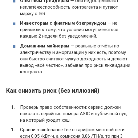
Опытным трейдерам
— они недооценивают
неплатёжеспособность контрагента и путают
маржу с IRR.
Инвесторам с фиатным бэкграундом
— не
привыкли к тому, что условия могут меняться
каждые 2 недели без уведомлений.
Домашним майнерам
— реальные отчёты по
электричеству и амортизации у них есть, поэтому
они быстро считают чужую доходность и делают
вывод «всё честно», забывая про риск ликвидации
контракта.
Как снизить риск (без иллюзий)
Проверь право собственности: сервис должен
показать серийные номера ASIC и публичный пул,
на который уходит хэш.
Сравни maintenance fee с тарифом местной сети:
если 0,05
/
кВт
⋅
ч
,
а комиссия
0
,
06
/TH/s, то при 3