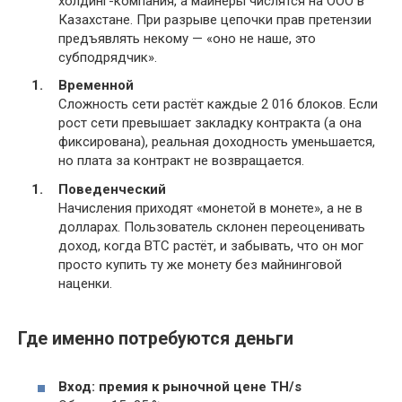
холдинг-компания, а майнеры числятся на ООО в
Казахстане. При разрыве цепочки прав претензии
предъявлять некому — «оно не наше, это
субподрядчик».
Временной
Сложность сети растёт каждые 2 016 блоков. Если
рост сети превышает закладку контракта (а она
фиксирована), реальная доходность уменьшается,
но плата за контракт не возвращается.
Поведенческий
Начисления приходят «монетой в монете», а не в
долларах. Пользователь склонен переоценивать
доход, когда BTC растёт, и забывать, что он мог
просто купить ту же монету без майнинговой
наценки.
Где именно потребуются деньги
Вход: премия к рыночной цене TH/s