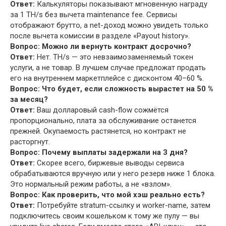
Ответ:
Калькуляторы показывают мгновенную награду
за 1 TH/s без вычета maintenance fee. Сервисы
отображают брутто, а net-доход можно увидеть только
после вычета комиссии в разделе «Payout history».
Вопрос: Можно ли вернуть контракт досрочно?
Ответ:
Нет. TH/s — это невзаимозаменяемый токен
услуги, а не товар. В лучшем случае предложат продать
его на внутреннем маркетплейсе с дисконтом 40–60 %.
Вопрос: Что будет, если сложность вырастет на 50 %
за месяц?
Ответ:
Ваш долларовый cash-flow сожмётся
пропорционально, плата за обслуживание останется
прежней. Окупаемость растянется, но контракт не
расторгнут.
Вопрос: Почему выплаты задержали на 3 дня?
Ответ:
Скорее всего, биржевые выводы сервиса
обрабатываются вручную или у него резерв ниже 1 блока.
Это нормальный режим работы, а не «взлом».
Вопрос: Как проверить, что мой хэш реально есть?
Ответ:
Потребуйте stratum-ссылку и worker-name, затем
подключитесь своим кошельком к тому же пулу — вы