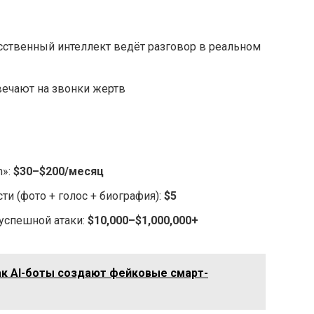
сственный интеллект ведёт разговор в реальном
твечают на звонки жертв
n»:
$30–$200/месяц
ти (фото + голос + биография):
$5
успешной атаки:
$10,000–$1,000,000+
ак AI-боты создают фейковые смарт-