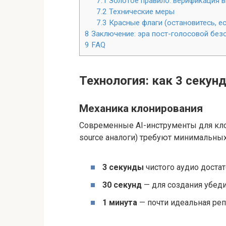
7.1
Золотое правило: верификация в
7.2
Технические меры
7.3
Красные флаги (остановитесь, ес
8
Заключение: эра пост-голосовой без
9
FAQ
Технология: как 3 секу
Механика клонирования
Современные AI-инструменты для клон
source аналоги) требуют минимальны
3 секунды
чистого аудио доста
30 секунд
— для создания убеди
1 минута
— почти идеальная ре