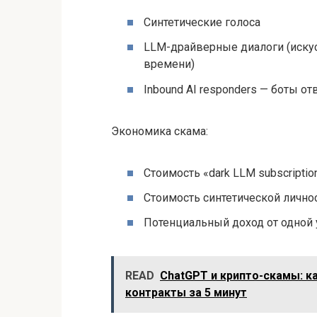
Синтетические голоса
LLM-драйверные диалоги (иску
времени)
Inbound AI responders — боты о
Экономика скама:
Стоимость «dark LLM subscriptio
Стоимость синтетической личнос
Потенциальный доход от одной 
READ
ChatGPT и крипто-скамы: к
контракты за 5 минут