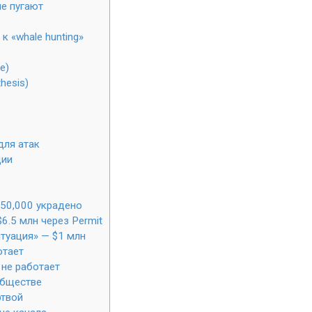
е пугают
к «whale hunting»
e)
hesis)
для атак
ции
450,000 украдено
6.5 млн через Permit
итуация» — $1 млн
отает
 не работает
обществе
ртвой