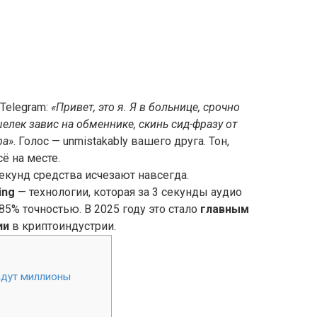
Telegram:
«Привет, это я. Я в больнице, срочно
елек завис на обменнике, скинь сид-фразу от
ра»
. Голос — unmistakably вашего друга. Тон,
ё на месте.
секунд средства исчезают навсегда.
ing
— технологии, которая за 3 секунды аудио
85% точностью. В 2025 году это стало
главным
ии
в криптоиндустрии.
адут миллионы