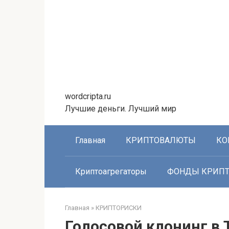
Перейти
к
контенту
wordcripta.ru
Лучшие деньги. Лучший мир
Главная
КРИПТОВАЛЮТЫ
КО
Криптоагрегаторы
ФОНДЫ КРИП
Главная
»
КРИПТОРИСКИ
Голосовой клонинг в 