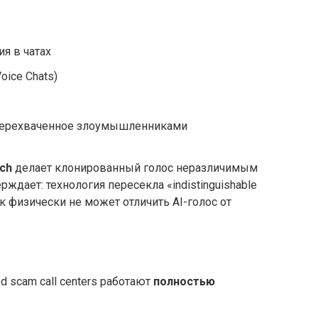
я в чатах
oice Chats)
 перехваченное злоумышленниками
ch
делает клонированный голос неразличимым
ерждает: технология пересекла «indistinguishable
ек физически не может отличить AI-голос от
d scam call centers работают
полностью