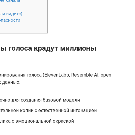
не канала
ли видите)
опасности
нды голоса крадут миллионы
ирования голоса (ElevenLabs, Resemble AI, open-
х данных:
точно для создания базовой модели
тельной копии с естественной интонацией
плика с эмоциональной окраской