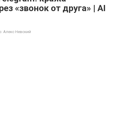
з «звонок от друга» | AI
р:
Алекс Невский