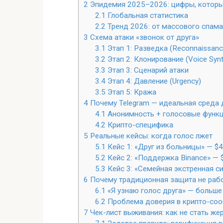
2
Эпидемия 2025–2026: цифры, которы
2.1
Глобальная статистика
2.2
Тренд 2026: от массового спама 
3
Схема атаки «звонок от друга»
3.1
Этап 1: Разведка (Reconnaissanc
3.2
Этап 2: Клонирование (Voice Synt
3.3
Этап 3: Сценарий атаки
3.4
Этап 4: Давление (Urgency)
3.5
Этап 5: Кража
4
Почему Telegram — идеальная среда 
4.1
Анонимность + голосовые функ
4.2
Крипто-специфика
5
Реальные кейсы: когда голос лжет
5.1
Кейс 1: «Друг из больницы» — $
5.2
Кейс 2: «Поддержка Binance» — $
5.3
Кейс 3: «Семейная экстренная с
6
Почему традиционная защита не раб
6.1
«Я узнаю голос друга» — больше
6.2
Проблема доверия в крипто-со
7
Чек-лист выживания: как не стать же