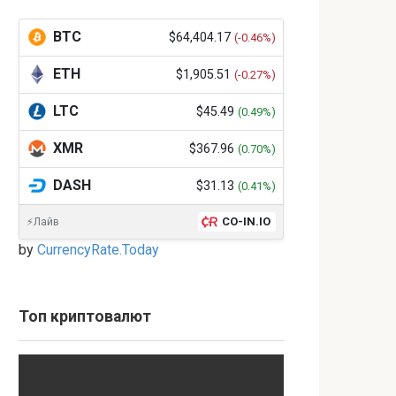
BTC
$64,404.17
(-0.46%)
ETH
$1,905.51
(-0.27%)
LTC
$45.49
(0.49%)
XMR
$367.96
(0.70%)
DASH
$31.13
(0.41%)
CO-IN.IO
⚡Лайв
by
CurrencyRate.Today
Топ криптовалют