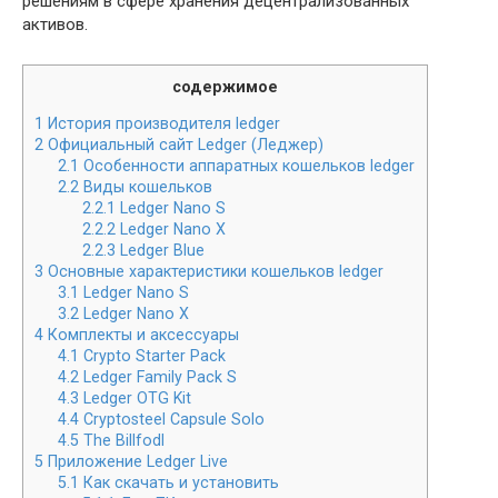
решениям в сфере хранения децентрализованных
активов.
содержимое
1
История производителя ledger
2
Официальный сайт Ledger (Леджер)
2.1
Особенности аппаратных кошельков ledger
2.2
Виды кошельков
2.2.1
Ledger Nano S
2.2.2
Ledger Nano X
2.2.3
Ledger Blue
3
Основные характеристики кошельков ledger
3.1
Ledger Nano S
3.2
Ledger Nano X
4
Комплекты и аксессуары
4.1
Crypto Starter Pack
4.2
Ledger Family Pack S
4.3
Ledger OTG Kit
4.4
Cryptosteel Capsule Solo
4.5
The Billfodl
5
Приложение Ledger Live
5.1
Как скачать и установить