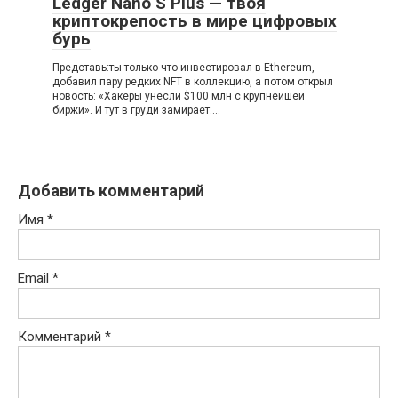
Ledger Nano S Plus — твоя
криптокрепость в мире цифровых
бурь
Представь:ты только что инвестировал в Ethereum,
добавил пару редких NFT в коллекцию, а потом открыл
новость: «Хакеры унесли $100 млн с крупнейшей
биржи». И тут в груди замирает….
Добавить комментарий
Имя
*
Email
*
Комментарий
*