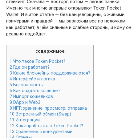
стейкинг. Сначала — восторг, потом — лёгкая паника.
Именно так многие впервые открывают Token Pocket
Wallet. И в этой статье — без канцелярщины, с живыми
примерами и правдой — мы разложим всё по полочкам:
как работает, в чём сильные и слабые стороны, и кому он
реально подойдёт.
содержимое
1
Что такое Token Pocket?
2
Где он работает?
3
Какие блокчейны поддерживаются?
4
Интерфейс и логика
5
Безопасность
6
Как создать кошелёк?
7
Импорт кошельков
8
DApp и Web3
9
NFT: хранение, просмотр, отправка
10
Встроенный обмен (Swap)
11
Интеграции
12
Как заработать с Token Pocket?
13
Сравнение с конкурентами
14
Отзывы