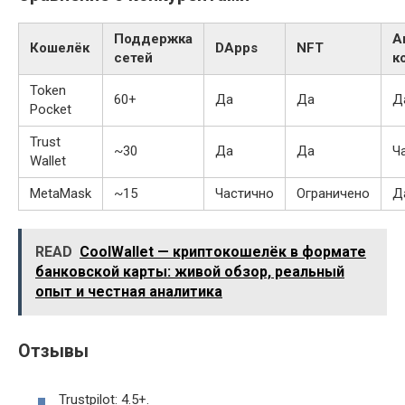
Поддержка
А
Кошелёк
DApps
NFT
сетей
к
Token
60+
Да
Да
Д
Pocket
Trust
~30
Да
Да
Ч
Wallet
MetaMask
~15
Частично
Ограничено
Д
READ
CoolWallet — криптокошелёк в формате
банковской карты: живой обзор, реальный
опыт и честная аналитика
Отзывы
Trustpilot: 4.5+.