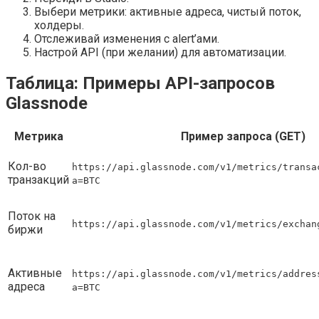
Выбери метрики: активные адреса, чистый поток,
холдеры.
Отслеживай изменения с alert’ами.
Настрой API (при желании) для автоматизации.
Таблица: Примеры API-запросов
Glassnode
Метрика
Пример запроса (GET)
Кол-во
https://api.glassnode.com/v1/metrics/transa
транзакций
a=BTC
Поток на
https://api.glassnode.com/v1/metrics/exchan
биржи
Активные
https://api.glassnode.com/v1/metrics/addres
адреса
a=BTC