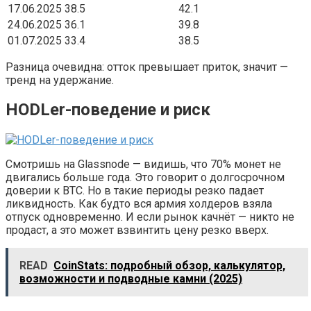
17.06.2025
38.5
42.1
24.06.2025
36.1
39.8
01.07.2025
33.4
38.5
Разница очевидна: отток превышает приток, значит —
тренд на удержание.
HODLer-поведение и риск
Смотришь на Glassnode — видишь, что 70% монет не
двигались больше года. Это говорит о долгосрочном
доверии к BTC. Но в такие периоды резко падает
ликвидность. Как будто вся армия холдеров взяла
отпуск одновременно. И если рынок качнёт — никто не
продаст, а это может взвинтить цену резко вверх.
READ
CoinStats: подробный обзор, калькулятор,
возможности и подводные камни (2025)