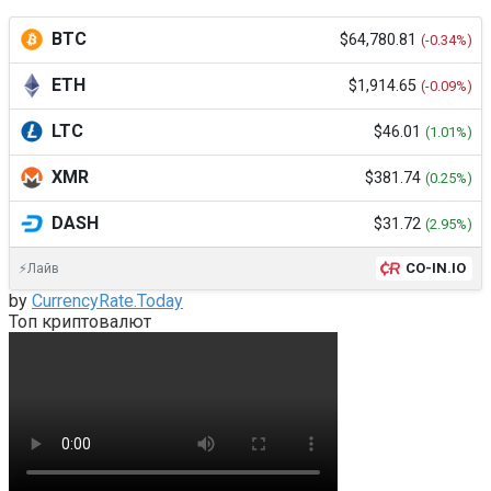
BTC
$64,780.81
(-0.34%)
ETH
$1,914.65
(-0.09%)
LTC
$46.01
(1.01%)
XMR
$381.74
(0.25%)
DASH
$31.72
(2.95%)
CO-IN.IO
⚡Лайв
by
CurrencyRate.Today
Топ криптовалют