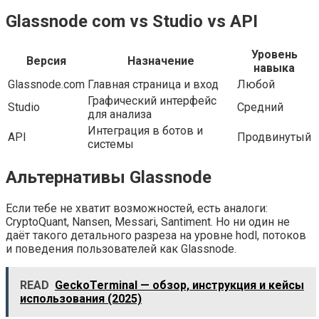
Glassnode com vs Studio vs API
Уровень
Версия
Назначение
навыка
Glassnode.com
Главная страница и вход
Любой
Графический интерфейс
Studio
Средний
для анализа
Интеграция в ботов и
API
Продвинутый
системы
Альтернативы Glassnode
Если тебе не хватит возможностей, есть аналоги:
CryptoQuant, Nansen, Messari, Santiment. Но ни один не
даёт такого детального разреза на уровне hodl, потоков
и поведения пользователей как Glassnode.
READ
GeckoTerminal — обзор, инструкция и кейсы
использования (2025)