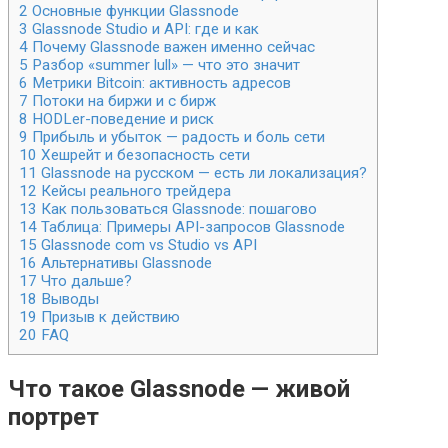
2
Основные функции Glassnode
3
Glassnode Studio и API: где и как
4
Почему Glassnode важен именно сейчас
5
Разбор «summer lull» — что это значит
6
Метрики Bitcoin: активность адресов
7
Потоки на биржи и с бирж
8
HODLer-поведение и риск
9
Прибыль и убыток — радость и боль сети
10
Хешрейт и безопасность сети
11
Glassnode на русском — есть ли локализация?
12
Кейсы реального трейдера
13
Как пользоваться Glassnode: пошагово
14
Таблица: Примеры API-запросов Glassnode
15
Glassnode com vs Studio vs API
16
Альтернативы Glassnode
17
Что дальше?
18
Выводы
19
Призыв к действию
20
FAQ
Что такое Glassnode — живой
портрет