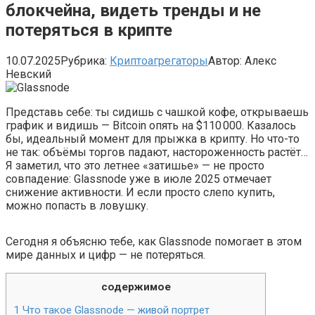
блокчейна, видеть тренды и не
потеряться в крипте
10.07.2025
Рубрика:
Криптоагрегаторы
Автор:
Алекс
Невский
Представь себе: ты сидишь с чашкой кофе, открываешь
график и видишь — Bitcoin опять на $110 000. Казалось
бы, идеальный момент для прыжка в крипту. Но что-то
не так: объёмы торгов падают, настороженность растёт…
Я заметил, что это летнее «затишье» — не просто
совпадение: Glassnode уже в июле 2025 отмечает
снижение активности. И если просто слепо купить,
можно попасть в ловушку.
Сегодня я объясню тебе, как Glassnode помогает в этом
мире данных и цифр — не потеряться.
содержимое
1
Что такое Glassnode — живой портрет