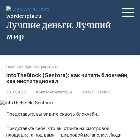
Перейти
к
wordcripta.ru
контенту
Лучшие деньги. Лучший
мир
Главная
»
Криптоагрегаторы
IntoTheBlock (Sentora): как читать блокчейн,
как институционал
20.07.2025
Криптоагрегаторы
Алекс Невский
Представьте, вы видите сквозь блокчейн………
Представьте себе, что вы стоите на смотровой
площадке, а под вами — цифровой мегаполис. Люди —