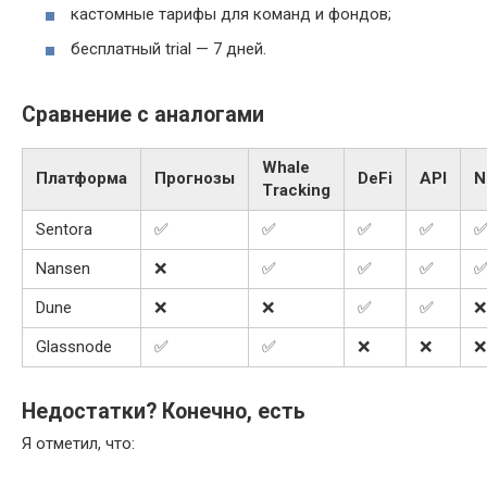
кастомные тарифы для команд и фондов;
бесплатный trial — 7 дней.
Сравнение с аналогами
Whale
Платформа
Прогнозы
DeFi
API
N
Tracking
Sentora
✅
✅
✅
✅
Nansen
❌
✅
✅
✅
Dune
❌
❌
✅
✅
❌
Glassnode
✅
✅
❌
❌
❌
Недостатки? Конечно, есть
Я отметил, что: