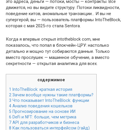
это адреса, деньги — потоки, мосты — контракты. Всё
движется, но вы видите структуру. Потоки ликвидности,
поведение китов, аномальные транзакции… И вы не
супергерой, вы — пользователь платформы IntoTheBlock,
которая с мая 2025-го стала Sentora.
Когда я впервые открыл intotheblock com, мне
показалось, что попал в блокчейн-ЦРУ: настолько
детально и мощно тут собираются данные. Только
вместо прослушек — машинное обучение, а вместо
секретности — открытая аналитика для всех.
содержимое
1
IntoTheBlock: краткая история
2
Зачем вообще нужны такие платформы?
3
Что показывает IntoTheBlock: функции
4
Анализ поведения кошельков
5
Прогнозирование на основе ИИ
6
DeFi и NFT: больше, чем метрика
7
API для разработчиков и бизнеса
8
Как пользоваться интерфейсом (гайд)