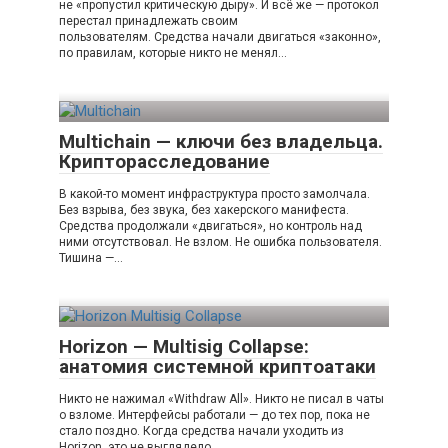
не «пропустил критическую дыру». И всё же — протокол
перестал принадлежать своим
пользователям. Средства начали двигаться «законно»,
по правилам, которые никто не менял…
Multichain — ключи без владельца.
Крипторасследование
В какой-то момент инфраструктура просто замолчала.
Без взрыва, без звука, без хакерского манифеста.
Средства продолжали «двигаться», но контроль над
ними отсутствовал. Не взлом. Не ошибка пользователя.
Тишина —…
Horizon — Multisig Collapse:
анатомия системной криптоатаки
Никто не нажимал «Withdraw All». Никто не писал в чаты
о взломе. Интерфейсы работали — до тех пор, пока не
стало поздно. Когда средства начали уходить из
Horizon, это не выглядело…