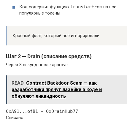
Код содержит функцию
transferFrom
на все
популярные токены
Красный флаг, который все игнорировали.
Шаг 2 — Drain (списание средств)
Через 8 секунд после approve:
READ
Contract Backdoor Scam — как
разработчики прячут лазейки в коде и
обнуляют ликвидность
0xA91...efB1 → 0xDrainHub77
Списано: