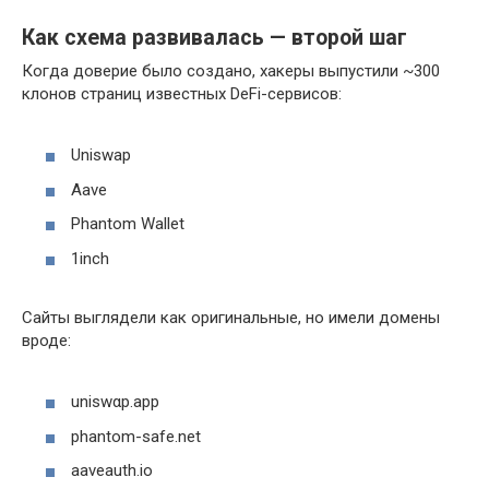
Как схема развивалась — второй шаг
Когда доверие было создано, хакеры выпустили ~300
клонов страниц известных DeFi-сервисов:
Uniswap
Aave
Phantom Wallet
1inch
Сайты выглядели как оригинальные, но имели домены
вроде:
uniswαp.app
phantom-safe.net
aaveauth.io