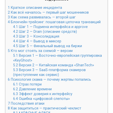
1
Краткое описание инцидента
2
Как всё началось — первый шаг мошенников
3
Как схема развивалась — второй шаг
4
Блокчейн-трейсинг: пошаговая цепочка транзакций
4.1
Шаг 1 — Подмена интерфейса и approve
4.2
Шаг 2 — Drain (списание средств)
4.3
Шаг 3 — Консолидация
4.4
Шаг 4 — Вывод в миксер
4.5
Шаг 5 — Финальный вывод на биржи
5
Кто мог стоять за схемой — версии
5.1
Версия 1 — Восточно-европейская группировка
«KeyGhost»
5.2
Версия 2 — Китайская команда «ShanTech»
5.3
Версия 3 — SaaS-платформа скамеров
(преступление как сервис)
6
Психология скама — почему жертвы попались
6.1
Страх потери
6.2
Давление времени
6.3
Эффект доверия к интерфейсу
6.4
Ошибка «цифровой слепоты»
7
Последствия атаки
8
Как защититься — практический чеклист