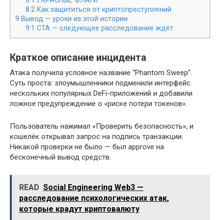
8.1
❗ КРАСНЫЕ ФЛАГИ
8.2
Как защититься от криптопреступлений
9
Вывод — уроки из этой истории
9.1
CTA — следующее расследование ждёт
Краткое описание инцидента
Атака получила условное название “Phantom Sweep”.
Суть проста: злоумышленники подменили интерфейс
нескольких популярных DeFi-приложений и добавили
ложное предупреждение о «риске потери токенов».
Пользователь нажимал «Проверить безопасность», и
кошелёк открывал запрос на подпись транзакции.
Никакой проверки не было — был approve на
бесконечный вывод средств.
READ
Social Engineering Web3 —
расследование психологических атак,
которые крадут криптовалюту