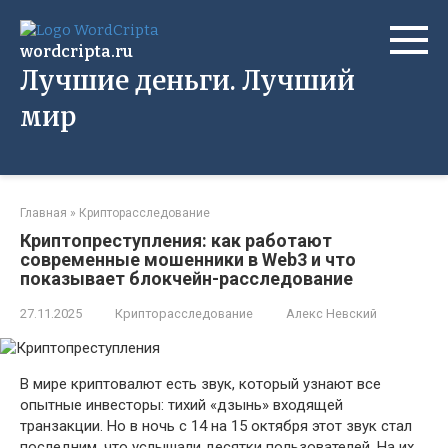
Перейти
к
wordcripta.ru
контенту
Лучшие деньги. Лучший
мир
Главная
»
Крипторасследование
Криптопреступления: как работают
современные мошенники в Web3 и что
показывает блокчейн-расследование
27.11.2025
Крипторасследование
Алекс Невский
В мире криптовалют есть звук, который узнают все
опытные инвесторы: тихий «дзынь» входящей
транзакции. Но в ночь с 14 на 15 октября этот звук стал
последним, что услышали десятки пользователей. На их