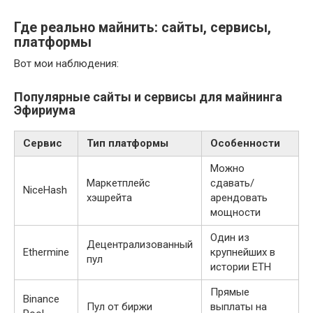
Где реально майнить: сайты, сервисы,
платформы
Вот мои наблюдения:
Популярные сайты и сервисы для майнинга
Эфириума
Сервис
Тип платформы
Особенности
Можно
Маркетплейс
сдавать/
NiceHash
хэшрейта
арендовать
мощности
Один из
Децентрализованный
Ethermine
крупнейших в
пул
истории ETH
Прямые
Binance
Пул от биржи
выплаты на