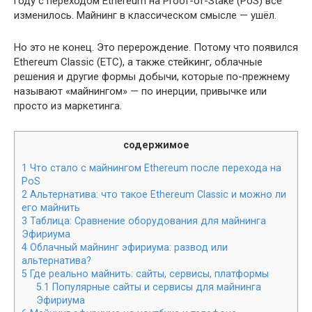
году с переходом Ethereum на Proof-of-Stake (PoS) всё
изменилось. Майнинг в классическом смысле — ушёл.
Но это не конец. Это перерождение. Потому что появился
Ethereum Classic (ETC), а также стейкинг, облачные
решения и другие формы добычи, которые по-прежнему
называют «майнингом» — по инерции, привычке или
просто из маркетинга.
содержимое
1
Что стало с майнингом Ethereum после перехода на
PoS
2
Альтернатива: что такое Ethereum Classic и можно ли
его майнить
3
Таблица: Сравнение оборудования для майнинга
Эфириума
4
Облачный майнинг эфириума: развод или
альтернатива?
5
Где реально майнить: сайты, сервисы, платформы
5.1
Популярные сайты и сервисы для майнинга
Эфириума