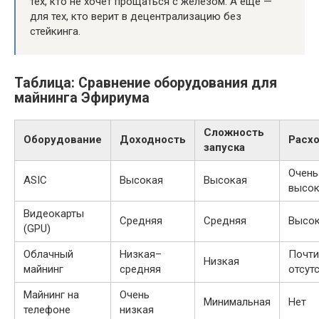
тех, кто не хочет прощаться с железом. А ещё —
для тех, кто верит в децентрализацию без
стейкинга.
Таблица: Сравнение оборудования для
майнинга Эфириума
Сложность
Оборудование
Доходность
Расх
запуска
Очень
ASIC
Высокая
Высокая
высок
Видеокарты
Средняя
Средняя
Высо
(GPU)
Облачный
Низкая–
Почти
Низкая
майнинг
средняя
отсут
Майнинг на
Очень
Минимальная
Нет
телефоне
низкая