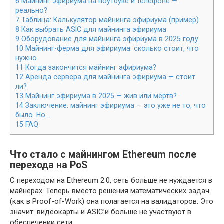
6
Майнинг эфириума на ноутбуке и телефоне —
реально?
7
Таблица: Калькулятор майнинга эфириума (пример)
8
Как выбрать ASIC для майнинга эфириума
9
Оборудование для майнинга эфириума в 2025 году
10
Майнинг-ферма для эфириума: сколько стоит, что
нужно
11
Когда закончится майнинг эфириума?
12
Аренда сервера для майнинга эфириума — стоит
ли?
13
Майнинг эфириума в 2025 — жив или мёртв?
14
Заключение: майнинг эфириума — это уже не то, что
было. Но…
15
FAQ
Что стало с майнингом Ethereum после
перехода на PoS
С переходом на Ethereum 2.0, сеть больше не нуждается в
майнерах. Теперь вместо решения математических задач
(как в Proof-of-Work) она полагается на валидаторов. Это
значит: видеокарты и ASIC’и больше не участвуют в
обеспечении сети.