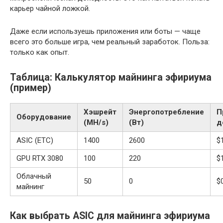
карьер чайной ложкой.
Даже если используешь приложения или боты — чаще
всего это больше игра, чем реальный заработок. Польза:
только как опыт.
Таблица: Калькулятор майнинга эфириума
(пример)
Хэшрейт
Энергопотребление
П
Оборудование
(MH/s)
(Вт)
д
ASIC (ETC)
1400
2600
$
GPU RTX 3080
100
220
$
Облачный
50
0
$
майнинг
Как выбрать ASIC для майнинга эфириума