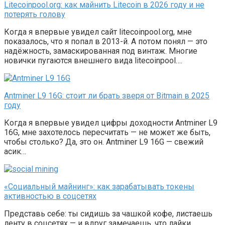
Litecoinpool.org: как майнить Litecoin в 2026 году и не
потерять голову
Когда я впервые увидел сайт litecoinpool.org, мне
показалось, что я попал в 2013-й. А потом понял — это
надёжность, замаскированная под винтаж. Многие
новички пугаются внешнего вида litecoinpool….
Antminer L9 16G: стоит ли брать зверя от Bitmain в 2025
году
Когда я впервые увидел цифры доходности Antminer L9
16G, мне захотелось пересчитать — не может же быть,
чтобы столько? Да, это он. Antminer L9 16G — свежий
асик…
«Социальный майнинг»: как зарабатывать токены
активностью в соцсетях
Представь себе: ты сидишь за чашкой кофе, листаешь
ленту в соцсетях — и вдруг замечаешь, что лайки,