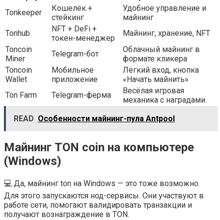
Кошелёк +
Удобное управление и
Tonkeeper
стейкинг
майнинг
NFT + DeFi +
Tonhub
Майнинг, хранение, NFT
токен-менеджер
Toncoin
Облачный майнинг в
Telegram-бот
Miner
формате кликера
Toncoin
Мобильное
Лёгкий вход, кнопка
Wallet
приложение
«Начать майнить»
Весёлая игровая
Ton Farm
Telegram-ферма
механика с наградами
READ
Особенности майнинг-пула Antpool
Майнинг TON coin на компьютере
(Windows)
💻 Да, майнинг ton на Windows — это тоже возможно.
Для этого запускаются нод-сервисы. Они участвуют в
работе сети, помогают валидировать транзакции и
получают вознаграждение в TON.