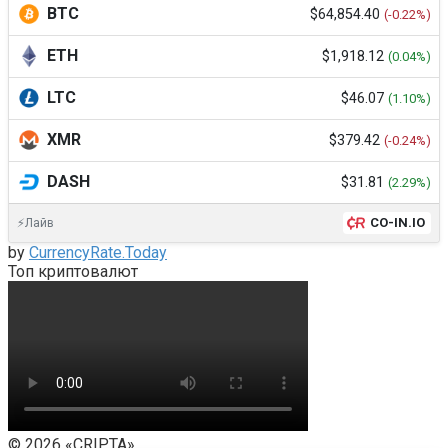
BTC
$64,854.40
(-0.22%)
ETH
$1,918.12
(0.04%)
LTC
$46.07
(1.10%)
XMR
$379.42
(-0.24%)
DASH
$31.81
(2.29%)
CO-IN.IO
⚡Лайв
by
CurrencyRate.Today
Топ криптовалют
© 2026 «CRIPTA»