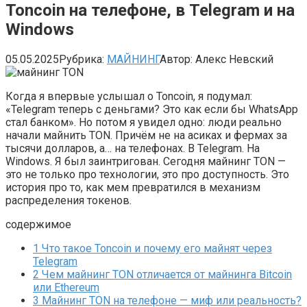
Toncoin на телефоне, в Telegram и на
Windows
05.05.2025
Рубрика:
МАЙНИНГ
Автор:
Алекс Невский
Когда я впервые услышал о Toncoin, я подумал:
«Telegram теперь с деньгами? Это как если бы WhatsApp
стал банком». Но потом я увидел одно: люди реально
начали майнить TON. Причём не на асиках и фермах за
тысячи долларов, а… на телефонах. В Telegram. На
Windows. Я был заинтригован. Сегодня майнинг TON —
это не только про технологии, это про доступность. Это
история про то, как мем превратился в механизм
распределения токенов.
содержимое
1
Что такое Toncoin и почему его майнят через
Telegram
2
Чем майнинг TON отличается от майнинга Bitcoin
или Ethereum
3
Майнинг TON на телефоне — миф или реальность?