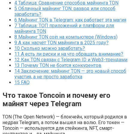
4
Таблица: Сравнение способов майнинга TON
5
Облачный майнинг TON: развод или способ
заработать?
6
Майнинг TON в Telegram: как работает эта магия
7
Таблица: ТОП приложений и платформ для
майнинга TON
8
Майнинг TON coin на компьютере (Windows)
9
А как насчёт TON майнинга в 2025 году?
10
Сколько можно заработать?
11
А есть ли риски и на что обращать внимание?
12
Как TON связан с Telegram ID и Web3-трендами
13
Почему TON не боится конкурентов
14
Заключение: майнинг TON — это новый способ
участия, а не просто заработка
15
FAQ
Что такое Toncoin и почему его
майнят через Telegram
TON (The Open Network) — блокчейн, который родился в
недрах Telegram, а потом вышел на волю. Его токен —
Toncoin — используется для стейкинга, NFT, смарт-
контрактов и… да, майнинга.