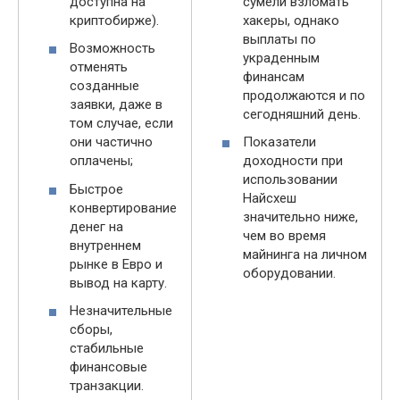
доступна на
сумели взломать
криптобирже).
хакеры, однако
выплаты по
Возможность
украденным
отменять
финансам
созданные
продолжаются и по
заявки, даже в
сегодняшний день.
том случае, если
они частично
Показатели
оплачены;
доходности при
использовании
Быстрое
Найсхеш
конвертирование
значительно ниже,
денег на
чем во время
внутреннем
майнинга на личном
рынке в Евро и
оборудовании.
вывод на карту.
Незначительные
сборы,
стабильные
финансовые
транзакции.