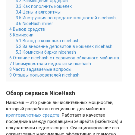
3.2
Размещение ордеров
3.3
Как пополнить кошелек
3.4
Цены и алгоритмы
3.5
Инструкция по продаже мощностей nicehash
3.6
NiceHash miner
4
Вывод средств
5
Комиссии
5.1
Вывод с кошелька nicehash
5.2
За внесение депозитов в кошелек nicehash
5.3
Комиссии биржи nicehash
6
Отличие nicehash от сервисов облачного майнинга
7
Преимущества и недостатки nicehash
8
Часто задаваемые вопросы
9
Отзывы пользователей nicehash
Обзор сервиса NiceHash
Найсхеш — это рынок вычислительных мощностей,
который разработан специально для майнинга
криптовалютных средств
. Работает в качестве
посредника между продавцами хешрейта (избытков) и
покупателями недостающего. Функционирование его
организовано максимально эффективно и грамотно.