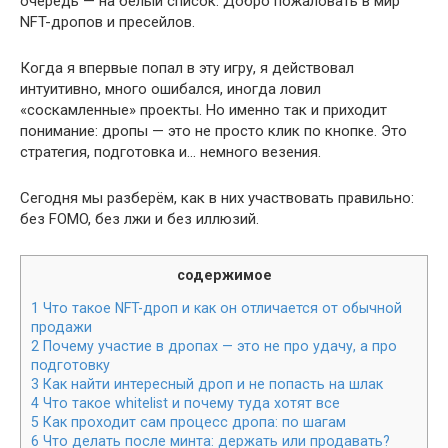
очередь — на белый список. Добро пожаловать в мир
NFT-дропов и пресейлов.
Когда я впервые попал в эту игру, я действовал
интуитивно, много ошибался, иногда ловил
«соскамленные» проекты. Но именно так и приходит
понимание: дропы — это не просто клик по кнопке. Это
стратегия, подготовка и… немного везения.
Сегодня мы разберём, как в них участвовать правильно:
без FOMO, без лжи и без иллюзий.
содержимое
1
Что такое NFT-дроп и как он отличается от обычной
продажи
2
Почему участие в дропах — это не про удачу, а про
подготовку
3
Как найти интересный дроп и не попасть на шлак
4
Что такое whitelist и почему туда хотят все
5
Как проходит сам процесс дропа: по шагам
6
Что делать после минта: держать или продавать?