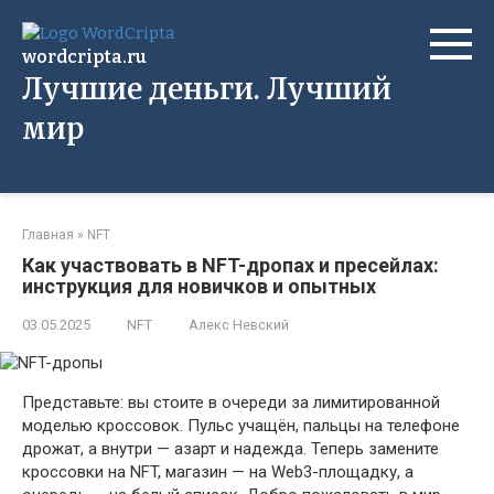
Перейти
к
wordcripta.ru
контенту
Лучшие деньги. Лучший
мир
Главная
»
NFT
Как участвовать в NFT-дропах и пресейлах:
инструкция для новичков и опытных
03.05.2025
NFT
Алекс Невский
Представьте: вы стоите в очереди за лимитированной
моделью кроссовок. Пульс учащён, пальцы на телефоне
дрожат, а внутри — азарт и надежда. Теперь замените
кроссовки на NFT, магазин — на Web3-площадку, а