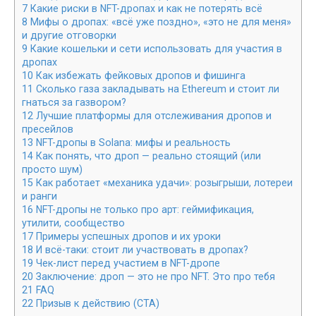
7
Какие риски в NFT-дропах и как не потерять всё
8
Мифы о дропах: «всё уже поздно», «это не для меня»
и другие отговорки
9
Какие кошельки и сети использовать для участия в
дропах
10
Как избежать фейковых дропов и фишинга
11
Сколько газа закладывать на Ethereum и стоит ли
гнаться за газвором?
12
Лучшие платформы для отслеживания дропов и
пресейлов
13
NFT-дропы в Solana: мифы и реальность
14
Как понять, что дроп — реально стоящий (или
просто шум)
15
Как работает «механика удачи»: розыгрыши, лотереи
и ранги
16
NFT-дропы не только про арт: геймификация,
утилити, сообщество
17
Примеры успешных дропов и их уроки
18
И всё-таки: стоит ли участвовать в дропах?
19
Чек-лист перед участием в NFT-дропе
20
Заключение: дроп — это не про NFT. Это про тебя
21
FAQ
22
Призыв к действию (CTA)