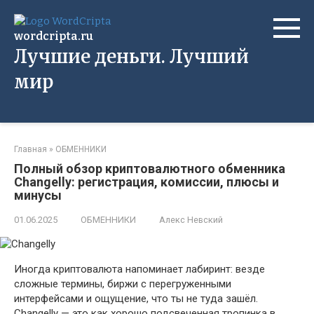
Перейти
к
wordcripta.ru
контенту
Лучшие деньги. Лучший
мир
Главная
»
ОБМЕННИКИ
Полный обзор криптовалютного обменника
Changelly: регистрация, комиссии, плюсы и
минусы
01.06.2025
ОБМЕННИКИ
Алекс Невский
Иногда криптовалюта напоминает лабиринт: везде
сложные термины, биржи с перегруженными
интерфейсами и ощущение, что ты не туда зашёл.
Changelly — это как хорошо подсвеченная тропинка в