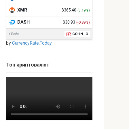
XMR
$365.40
(3.19%)
DASH
$30.93
(-0.89%)
CO-IN.IO
⚡Лайв
by
CurrencyRate.Today
Топ криптовалют