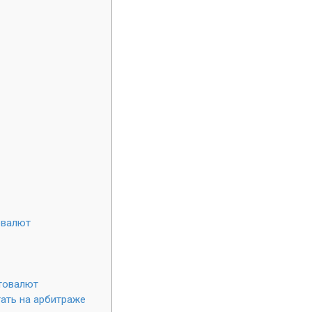
овалют
товалют
ать на арбитраже