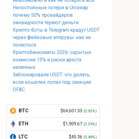
невозможно и как не потерять всё
Непостоянные потери в Uniswap:
почему 50% провайдеров
ликвидности теряют деньги
Крипто-боты в Telegram крадут USDT
через фейковые аппрувы: как не
попасться
Криптобанкоматы 2026: скрытые
комиссии 15% и риски ареста
наличных
Заблокировали USDT: что делать,
если кошелек попал под санкции
OFAC
BTC
$64,601.33
(0.93%)
ETH
$1,909.67
(2.39%)
LTC
$45.36
(0.48%)