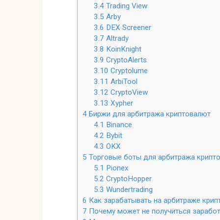
3.4
Trading View
3.5
Arby
3.6
DEX Screener
3.7
Altrady
3.8
KoinKnight
3.9
CryptoAlerts
3.10
Cryptolume
3.11
ArbiTool
3.12
CryptoView
3.13
Xypher
4
Биржи для арбитража криптовалют
4.1
Binance
4.2
Bybit
4.3
OKX
5
Торговые боты для арбитража крипт
5.1
Pionex
5.2
CryptoHopper
5.3
Wundertrading
6
Как зарабатывать на арбитраже крип
7
Почему может не получиться заработ