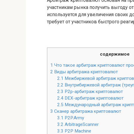
Арбитраж криптовалют основан на пр
участникам рынка получить выгоду от 
используется для увеличения своих д
требует от участников быстрого реаги
содержимое
1
Что такое арбитраж криптовалют пр
2
Виды арбитража криптовалют
2.1
Межбиржевой арбитраж крипто
2.2
Внутрибиржевой арбитраж (треу
2.3
P2p-арбитраж криптовалют
2.4
DEX-арбитраж криптовалют
2.5
Международный арбитраж крип
3
Сканер арбитража криптовалют
3.1
P2P.Army
3.2
ArbitrageScanner
3.3
P2P Machine