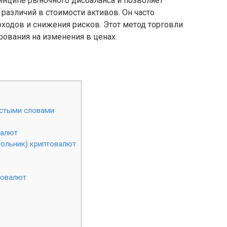
инципе рыночного дисбаланса и позволяет
различий в стоимости активов. Он часто
оходов и снижения рисков. Этот метод торговли
рования на изменения в ценах.
остыми словами
валют
гольник) криптовалют
товалют