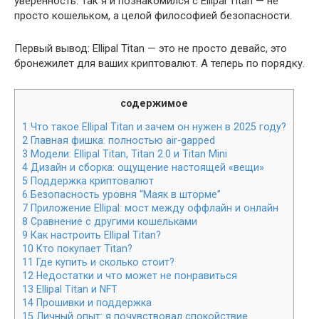
уверенность. Так я и познакомился с Ellipal Titan — не
просто кошельком, а целой философией безопасности.
Первый вывод: Ellipal Titan — это не просто девайс, это
бронежилет для ваших криптовалют. А теперь по порядку.
содержимое
1
Что такое Ellipal Titan и зачем он нужен в 2025 году?
2
Главная фишка: полностью air-gapped
3
Модели: Ellipal Titan, Titan 2.0 и Titan Mini
4
Дизайн и сборка: ощущение настоящей «вещи»
5
Поддержка криптовалют
6
Безопасность уровня “Маяк в шторме”
7
Приложение Ellipal: мост между оффлайн и онлайн
8
Сравнение с другими кошельками
9
Как настроить Ellipal Titan?
10
Кто покупает Titan?
11
Где купить и сколько стоит?
12
Недостатки и что может не понравиться
13
Ellipal Titan и NFT
14
Прошивки и поддержка
15
Личный опыт: я почувствовал спокойствие