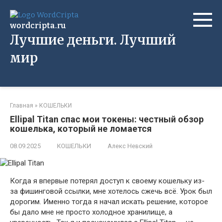
Перейти
к
wordcripta.ru
контенту
Лучшие деньги. Лучший
мир
Главная
»
КОШЕЛЬКИ
Ellipal Titan спас мои токены: честный обзор
кошелька, который не ломается
08.09.2025
КОШЕЛЬКИ
Алекс Невский
Когда я впервые потерял доступ к своему кошельку из-
за фишинговой ссылки, мне хотелось сжечь всё. Урок был
дорогим. Именно тогда я начал искать решение, которое
бы дало мне не просто холодное хранилище, а