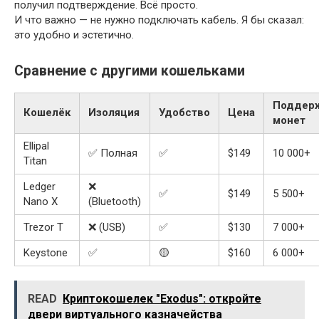
получил подтверждение. Всё просто.
И что важно — не нужно подключать кабель. Я бы сказал:
это удобно и эстетично.
Сравнение с другими кошельками
Поддер
Кошелёк
Изоляция
Удобство
Цена
монет
Ellipal
✅ Полная
✅
$149
10 000+
Titan
Ledger
❌
✅
$149
5 500+
Nano X
(Bluetooth)
Trezor T
❌ (USB)
✅
$130
7 000+
Keystone
✅
🟡
$160
6 000+
READ
Криптокошелек "Exodus": откройте
двери виртуального казначейства