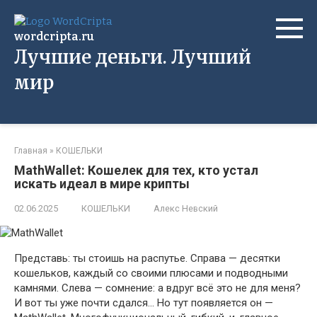
Перейти
к
wordcripta.ru
контенту
Лучшие деньги. Лучший
мир
Главная
»
КОШЕЛЬКИ
MathWallet: Кошелек для тех, кто устал
искать идеал в мире крипты
02.06.2025
КОШЕЛЬКИ
Алекс Невский
Представь: ты стоишь на распутье. Справа — десятки
кошельков, каждый со своими плюсами и подводными
камнями. Слева — сомнение: а вдруг всё это не для меня?
И вот ты уже почти сдался… Но тут появляется он —