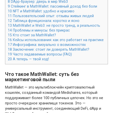
8
DApp-браузер: дверь в мир Web3
9
Стейкинг в MathWallet: пассивный доход без боли
10
NFT и MathWallet: удобно и красиво
11
Пользовательский опыт: отзывы живых людей
12
Таблица функционала: коротко и ясно
13
MathWallet и Web3: не просто тренд, а реальность
14
Проблемы и минусы: без прикрас
15
Кто стоит за MathWallet?
16
Кейсы использования: как это работает на практике
17
Инфографика: визуально о возможностях
18
Заключение: стоит ли доверять MathWallet?
19
Часто задаваемые вопросы (FAQ)
20
А теперь — твой ход!
Что такое MathWallet: суть без
маркетинговой пыли
MathWallet — это мультиблокчейн криптовалютный
кошелёк, созданный командой Medishares, который
поддерживает более 100 публичных цепочек. Но это не
просто очередное хранилище токенов. Это —
универсальный инструмент, соединяющий DeFi, dApp и