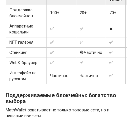
Поддержка
100+
20+
70+
блокчейнов
Аппаратные
✅
✅
❌
кошельки
NFT галерея
✅
✅
✅
Стейкинг
✅
🔘Частично
✅
Web3-браузер
✅
✅
✅
Интерфейс на
Частично
Частично
✅
русском
Поддерживаемые блокчейны: богатство
выбора
MathWallet охватывает не только топовые сети, но и
нишевые проекты.