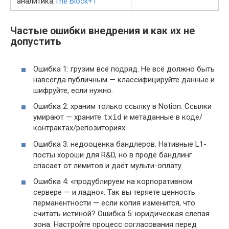
аналитика.
The Block
+1
Частые ошибки внедрения и как их не
допустить
Ошибка 1: грузим всё подряд. Не всё должно быть
навсегда публичным — классифицируйте данные и
шифруйте, если нужно.
Ошибка 2: храним только ссылку в Notion. Ссылки
умирают — храните
txid
и метаданные в коде/
контрактах/репозиториях.
Ошибка 3: недооценка бандлеров. Нативные L1-
посты хороши для R&D, но в проде бандлинг
спасает от лимитов и даёт мульти-оплату.
Ошибка 4: «продублируем на корпоративном
сервере — и ладно». Так вы теряете ценность
перманентности — если копия изменится, что
считать истиной? Ошибка 5: юридическая слепая
зона. Настройте процесс согласования перед