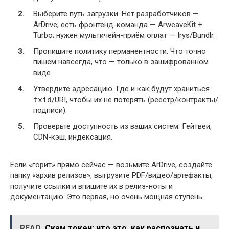
Выберите путь загрузки. Нет разработчиков —
ArDrive; есть фронтенд-команда — ArweaveKit +
Turbo; нужен мультичейн-приём оплат — Irys/Bundlr.
Пропишите политику перманентности. Что точно
пишем навсегда, что — только в зашифрованном
виде.
Утвердите адресацию. Где и как будут храниться
txid
/URI, чтобы их не потерять (реестр/контракты/
подписи).
Проверьте доступность из ваших систем. Гейтвеи,
CDN-кэш, индексация.
Если «горит» прямо сейчас — возьмите ArDrive, создайте
папку «архив релизов», выгрузите PDF/видео/артефакты,
получите ссылки и впишите их в релиз-ноты и
документацию. Это первая, но очень мощная ступень.
READ
Скам токен: что это, как распознать и