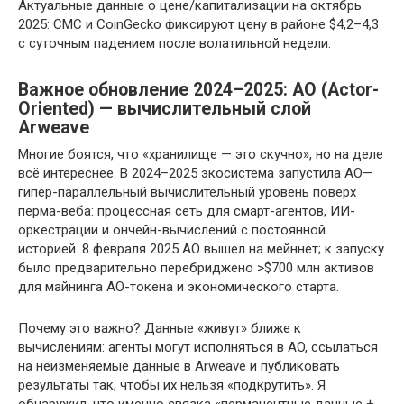
Актуальные данные о цене/капитализации на октябрь
2025: CMC и CoinGecko фиксируют цену в районе $4,2–4,3
с суточным падением после волатильной недели.
Важное обновление 2024–2025: AO (Actor-
Oriented) — вычислительный слой
Arweave
Многие боятся, что «хранилище — это скучно», но на деле
всё интереснее. В 2024–2025 экосистема запустила AO—
гипер-параллельный вычислительный уровень поверх
перма-веба: процессная сеть для смарт-агентов, ИИ-
оркестрации и ончейн-вычислений с постоянной
историей. 8 февраля 2025 AO вышел на мейннет; к запуску
было предварительно перебриджено >$700 млн активов
для майнинга AO-токена и экономического старта.
Почему это важно? Данные «живут» ближе к
вычислениям: агенты могут исполняться в AO, ссылаться
на неизменяемые данные в Arweave и публиковать
результаты так, чтобы их нельзя «подкрутить». Я