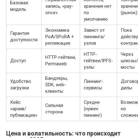
Базовая
запись, «pay-
хранения нет
хранени
модель
once»
по
(рынок)
умолчанию
Экономика
Завист от
Пока
Гарантия
PoA/SPoRA +
пиннинга/
действу
доступности
репликация
узлов
контрак
HTTP-
Через
HTTP-гейтвеи,
Доступ
гейтвеи/IPFS-
шлюзы/
Permaweb
узлы
мосты
Бандлеры,
Удобство
Пиннинг-
Догово
SDK, web-
загрузки
сервисы
дилы
клиенты
Кейс
Средне
Возмож
Сильная
«архив/
(нужен
но
сторона
публикация»
пиннинг)
сложне
Цена и волатильность: что происходит