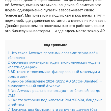
об Arweave, именно эта мысль зацепила. Я заметил, что
людей одновременно пугает и завораживает слово
“навсегда”. Мы привыкли к подпискам и корзинам, а тут —
перма-веб, где удалённое остаётся, а ценное не исчезает.
Давайте разложим по полочкам, как это работает, зачем
это бизнесу и инвесторам — и где здесь место токену AR.
содержимое
1
Что такое Arweave простыми словами: перма-веб и
«блоквив»
2
Ключевая инженерная идея: экономическая модель
«плати-один-раз»
3
AR-токен и токеномика: фиксированный максимум и
роль в сети
4
Важное обновление 2024–2025: AO (Actor-Oriented) —
вычислительный слой Arweave
5
Где Arweave реально используют: от блокчейнов до
СМИ
6
Как это устроено под капотом: PoA/SPoRA, бандлинг
и гейтвеи
7
Практика: два быстрых пути загрузить данные (без