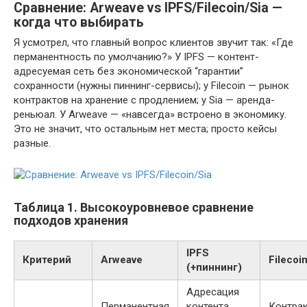
Сравнение: Arweave vs IPFS/Filecoin/Sia —
когда что выбирать
Я усмотрел, что главный вопрос клиентов звучит так: «Где
перманентность по умолчанию?» У IPFS — контент-
адресуемая сеть без экономической “гарантии”
сохранности (нужны пиннинг-сервисы); у Filecoin — рынок
контрактов на хранение с продлением; у Sia — аренда-
реньюал. У Arweave — «навсегда» встроено в экономику.
Это не значит, что остальным нет места; просто кейсы
разные.
Таблица 1. Высокоуровневое сравнение
подходов хранения
IPFS
Критерий
Arweave
Filecoi
(+пиннинг)
Адресация
Перманентная
контента,
Контра