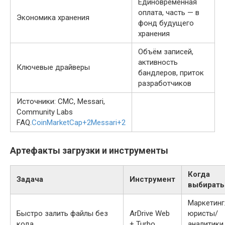
Единовременная
оплата, часть — в
Экономика хранения
фонд будущего
хранения
Объём записей,
активность
Ключевые драйверы
бандлеров, приток
разработчиков
Источники: CMC, Messari,
Community Labs
FAQ.
CoinMarketCap
+2
Messari
+2
Артефакты загрузки и инструменты
Когда
Задача
Инструмент
выбирать
Маркетинг
Быстро залить файлы без
ArDrive Web
юристы/
кода
+ Turbo
аналитики