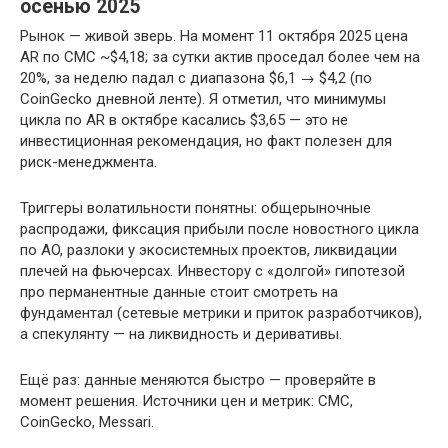
осенью 2025
Рынок — живой зверь. На момент 11 октября 2025 цена
AR по CMC ~$4,18; за сутки актив проседал более чем на
20%, за неделю падал с диапазона $6,1 → $4,2 (по
CoinGecko дневной ленте). Я отметил, что минимумы
цикла по AR в октябре касались $3,65 — это не
инвестиционная рекомендация, но факт полезен для
риск-менеджмента.
Триггеры волатильности понятны: общерыночные
распродажи, фиксация прибыли после новостного цикла
по AO, разлоки у экосистемных проектов, ликвидации
плечей на фьючерсах. Инвестору с «долгой» гипотезой
про перманентные данные стоит смотреть на
фундаментал (сетевые метрики и приток разработчиков),
а спекулянту — на ликвидность и деривативы.
Ещё раз: данные меняются быстро — проверяйте в
момент решения. Источники цен и метрик: CMC,
CoinGecko, Messari.