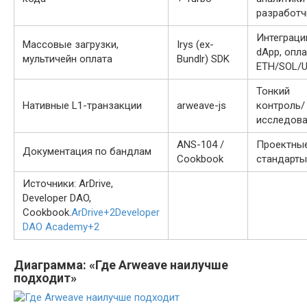
разработч
Интеграци
Массовые загрузки,
Irys (ex-
dApp, опл
мультичейн оплата
Bundlr) SDK
ETH/SOL/
Тонкий
Нативные L1-транзакции
arweave-js
контроль/
исследов
ANS-104 /
Проектны
Документация по бандлам
Cookbook
стандарты
Источники: ArDrive,
Developer DAO,
Cookbook.
ArDrive
+2
Developer
DAO Academy
+2
Диаграмма: «Где Arweave наилучше
подходит»