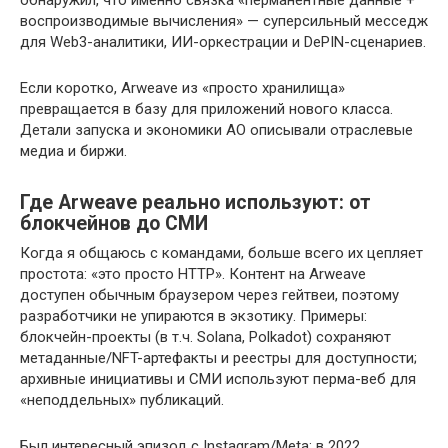
обнаружил, что именно связка «перманентные данные +
воспроизводимые вычисления» — суперсильный месседж
для Web3-аналитики, ИИ-оркестрации и DePIN-сценариев.
Если коротко, Arweave из «просто хранилища»
превращается в базу для приложений нового класса.
Детали запуска и экономики AO описывали отраслевые
медиа и биржи.
Где Arweave реально используют: от
блокчейнов до СМИ
Когда я общаюсь с командами, больше всего их цепляет
простота: «это просто HTTP». Контент на Arweave
доступен обычным браузером через гейтвеи, поэтому
разработчики не упираются в экзотику. Примеры:
блокчейн-проекты (в т.ч. Solana, Polkadot) сохраняют
метаданные/NFT-артефакты и реестры для доступности;
архивные инициативы и СМИ используют перма-веб для
«неподдельных» публикаций.
Был интересный эпизод с Instagram/Meta: в 2022