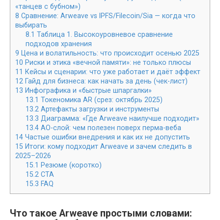
«танцев с бубном»)
8
Сравнение: Arweave vs IPFS/Filecoin/Sia — когда что
выбирать
8.1
Таблица 1. Высокоуровневое сравнение
подходов хранения
9
Цена и волатильность: что происходит осенью 2025
10
Риски и этика «вечной памяти»: не только плюсы
11
Кейсы и сценарии: что уже работает и даёт эффект
12
Гайд для бизнеса: как начать за день (чек-лист)
13
Инфографика и «быстрые шпаргалки»
13.1
Токеномика AR (срез: октябрь 2025)
13.2
Артефакты загрузки и инструменты
13.3
Диаграмма: «Где Arweave наилучше подходит»
13.4
AO-слой: чем полезен поверх перма-веба
14
Частые ошибки внедрения и как их не допустить
15
Итоги: кому подходит Arweave и зачем следить в
2025–2026
15.1
Резюме (коротко)
15.2
CTA
15.3
FAQ
Что такое Arweave простыми словами: