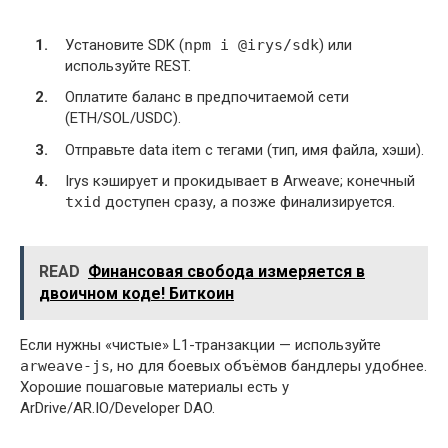
Установите SDK (
npm i @irys/sdk
) или
используйте REST.
Оплатите баланс в предпочитаемой сети
(ETH/SOL/USDC).
Отправьте data item с тегами (тип, имя файла, хэши).
Irys кэширует и прокидывает в Arweave; конечный
txid
доступен сразу, а позже финализируется.
READ
Финансовая свобода измеряется в
двоичном коде! Биткоин
Если нужны «чистые» L1-транзакции — используйте
arweave-js
, но для боевых объёмов бандлеры удобнее.
Хорошие пошаговые материалы есть у
ArDrive/AR.IO/Developer DAO.