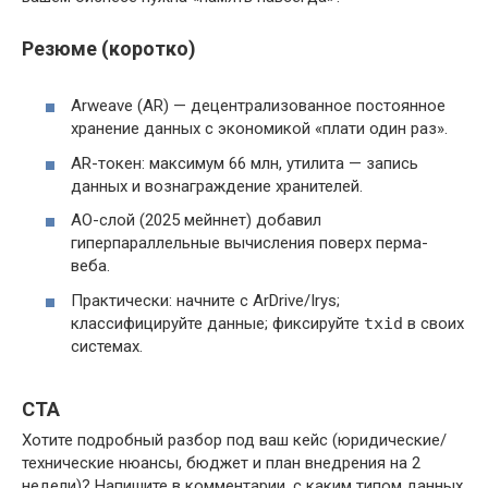
Резюме (коротко)
Arweave (AR) — децентрализованное постоянное
хранение данных с экономикой «плати один раз».
AR-токен: максимум 66 млн, утилита — запись
данных и вознаграждение хранителей.
AO-слой (2025 мейннет) добавил
гиперпараллельные вычисления поверх перма-
веба.
Практически: начните с ArDrive/Irys;
классифицируйте данные; фиксируйте
txid
в своих
системах.
CTA
Хотите подробный разбор под ваш кейс (юридические/
технические нюансы, бюджет и план внедрения на 2
недели)? Напишите в комментарии, с каким типом данных