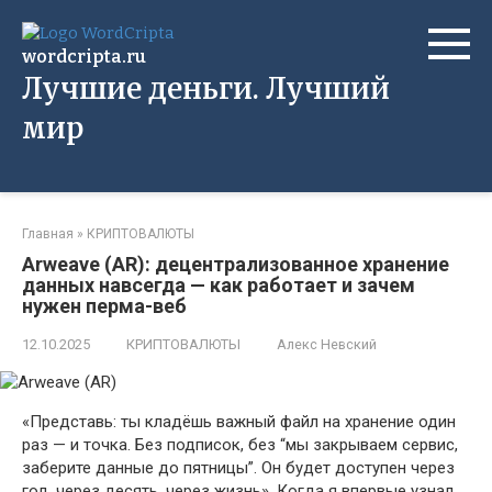
Перейти
к
wordcripta.ru
контенту
Лучшие деньги. Лучший
мир
Главная
»
КРИПТОВАЛЮТЫ
Arweave (AR): децентрализованное хранение
данных навсегда — как работает и зачем
нужен перма-веб
12.10.2025
КРИПТОВАЛЮТЫ
Алекс Невский
«Представь: ты кладёшь важный файл на хранение один
раз — и точка. Без подписок, без “мы закрываем сервис,
заберите данные до пятницы”. Он будет доступен через
год, через десять, через жизнь». Когда я впервые узнал