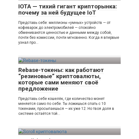
IOTA — тихий гигант крипторынка:
почему за ней будущее IoT
Представь себе: миллионы «умных» устройств — от
кофеварок до электромобилей — спокойно
обмениваются ценностью и данными между собой,
почти без комиссии, почти мгновенно. Когда я впервые
узнал про…
Rebase-токены: как работают
“резиновые” криптовалюты,
которые сами меняют своё
предложение
Представь себе кошелёк, где количество монет
меняется само по себе. Ты ложишься спать с 10
токенами, просыпаешься — их уже 12. Но твоя доля в
системе остаётся той…