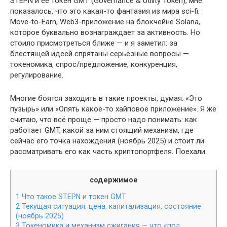
STEPN и её токен GMT (Governance & Utility Token), мне
показалось, что это какая-то фантазия из мира sci-fi:
Move-to-Earn, Web3-приложение на блокчейне Solana,
которое буквально вознаграждает за активность. Но
стоило присмотреться ближе — и я заметил: за
блестящей идеей спрятаны серьёзные вопросы —
токеномика, спрос/предложение, конкуренция,
регулирование.
Многие боятся заходить в такие проекты, думая: «Это
пузырь» или «Опять какое-то хайповое приложение». Я же
считаю, что всё проще — просто надо понимать: как
работает GMT, какой за ним стоящий механизм, где
сейчас его точка нахождения (ноябрь 2025) и стоит ли
рассматривать его как часть криптопортфеля. Поехали.
содержимое
1
Что такое STEPN и токен GMT
2
Текущая ситуация: цена, капитализация, состояние
(ноябрь 2025)
3
Токеномика и механизм сжигания — что «под