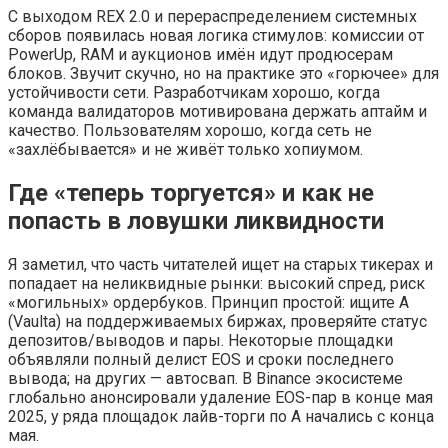
С выходом REX 2.0 и перераспределением системных
сборов появилась новая логика стимулов: комиссии от
PowerUp, RAM и аукционов имён идут продюсерам
блоков. Звучит скучно, но на практике это «горючее» для
устойчивости сети. Разработчикам хорошо, когда
команда валидаторов мотивирована держать аптайм и
качество. Пользователям хорошо, когда сеть не
«захлёбывается» и не живёт только хопиумом.
Где «теперь торгуется» и как не
попасть в ловушки ликвидности
Я заметил, что часть читателей ищет на старых тикерах и
попадает на неликвидные рынки: высокий спред, риск
«могильных» ордербуков. Принцип простой: ищите A
(Vaulta) на поддерживаемых биржах, проверяйте статус
депозитов/выводов и пары. Некоторые площадки
объявляли полный делист EOS и сроки последнего
вывода; на других — автосвап. В Binance экосистеме
глобально анонсировали удаление EOS-пар в конце мая
2025, у ряда площадок лайв-торги по A начались с конца
мая.