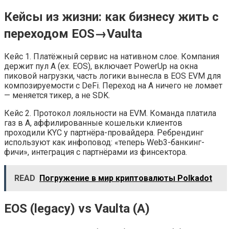
Кейсы из жизни: как бизнесу жить с
переходом EOS→Vaulta
Кейс 1. Платёжный сервис на нативном слое. Компания
держит пул A (ex. EOS), включает PowerUp на окна
пиковой нагрузки, часть логики вынесла в EOS EVM для
композируемости с DeFi. Переход на A ничего не ломает
— меняется тикер, а не SDK.
Кейс 2. Протокол лояльности на EVM. Команда платила
газ в A, аффилированные кошельки клиентов
проходили KYC у партнёра-провайдера. Ребрендинг
используют как инфоповод: «теперь Web3-банкинг-
фичи», интеграция с партнёрами из финсектора.
READ
Погружение в мир криптовалюты Polkadot
EOS (legacy) vs Vaulta (A)