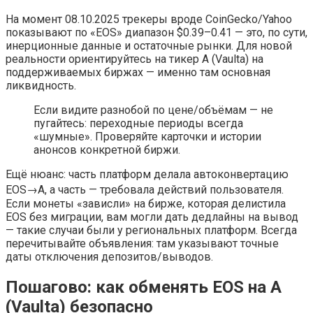
На момент 08.10.2025 трекеры вроде CoinGecko/Yahoo
показывают по «EOS» диапазон $0.39–0.41 — это, по сути,
инерционные данные и остаточные рынки. Для новой
реальности ориентируйтесь на тикер A (Vaulta) на
поддерживаемых биржах — именно там основная
ликвидность.
Если видите разнобой по цене/объёмам — не
пугайтесь: переходные периоды всегда
«шумные». Проверяйте карточки и истории
анонсов конкретной биржи.
Ещё нюанс: часть платформ делала автоконвертацию
EOS→A, а часть — требовала действий пользователя.
Если монеты «зависли» на бирже, которая делистила
EOS без миграции, вам могли дать дедлайны на вывод
— такие случаи были у региональных платформ. Всегда
перечитывайте объявления: там указывают точные
даты отключения депозитов/выводов.
Пошагово: как обменять EOS на A
(Vaulta) безопасно