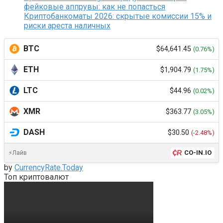
фейковые аппрувы: как не попасться
Криптобанкоматы 2026: скрытые комиссии 15% и
риски ареста наличных
BTC
$64,641.45
(0.76%)
ETH
$1,904.79
(1.75%)
LTC
$44.96
(0.02%)
XMR
$363.77
(3.05%)
DASH
$30.50
(-2.48%)
CO-IN.IO
⚡Лайв
by
CurrencyRate.Today
Топ криптовалют