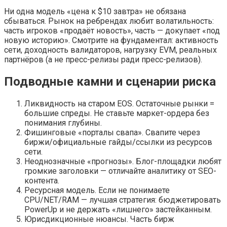
Ни одна модель «цена к $10 завтра» не обязана
сбываться. Рынок на ребрендах любит волатильность:
часть игроков «продаёт новость», часть — докупает «под
новую историю». Смотрите на фундаментал: активность
сети, доходность валидаторов, нагрузку EVM, реальных
партнёров (а не пресс-релизы ради пресс-релизов).
Подводные камни и сценарии риска
Ликвидность на старом EOS. Остаточные рынки =
большие спреды. Не ставьте маркет-ордера без
понимания глубины.
Фишинговые «порталы свапа». Свапите через
биржи/официальные гайды/ссылки из ресурсов
сети.
Неоднозначные «прогнозы». Блог-площадки любят
громкие заголовки — отличайте аналитику от SEO-
контента.
Ресурсная модель. Если не понимаете
CPU/NET/RAM — лучшая стратегия: бюджетировать
PowerUp и не держать «лишнего» застейканным.
Юрисдикционные нюансы. Часть бирж