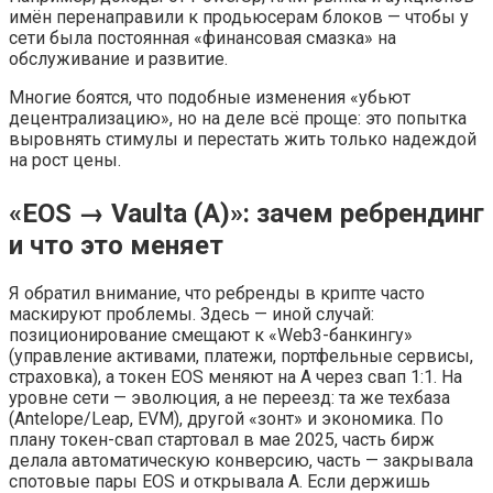
имён перенаправили к продьюсерам блоков — чтобы у
сети была постоянная «финансовая смазка» на
обслуживание и развитие.
Многие боятся, что подобные изменения «убьют
децентрализацию», но на деле всё проще: это попытка
выровнять стимулы и перестать жить только надеждой
на рост цены.
«EOS → Vaulta (A)»: зачем ребрендинг
и что это меняет
Я обратил внимание, что ребренды в крипте часто
маскируют проблемы. Здесь — иной случай:
позиционирование смещают к «Web3-банкингу»
(управление активами, платежи, портфельные сервисы,
страховка), а токен EOS меняют на A через свап 1:1. На
уровне сети — эволюция, а не переезд: та же техбаза
(Antelope/Leap, EVM), другой «зонт» и экономика. По
плану токен-свап стартовал в мае 2025, часть бирж
делала автоматическую конверсию, часть — закрывала
спотовые пары EOS и открывала A. Если держишь