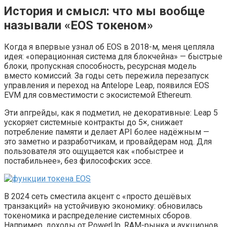
История и смысл: что мы вообще
называли «EOS токеном»
Когда я впервые узнал об EOS в 2018-м, меня цепляла
идея: «операционная система для блокчейна» — быстрые
блоки, пропускная способность, ресурсная модель
вместо комиссий. За годы сеть пережила перезапуск
управления и переход на Antelope Leap, появился EOS
EVM для совместимости с экосистемой Ethereum.
Эти апгрейды, как я подметил, не декоративные: Leap 5
ускоряет системные контракты до 5×, снижает
потребление памяти и делает API более надёжным —
это заметно и разработчикам, и провайдерам нод. Для
пользователя это ощущается как «побыстрее и
постабильнее», без философских эссе.
В 2024 сеть сместила акцент с «просто дешёвых
транзакций» на устойчивую экономику: обновилась
токеномика и распределение системных сборов.
Например, доходы от PowerUp, RAM-рынка и аукционов