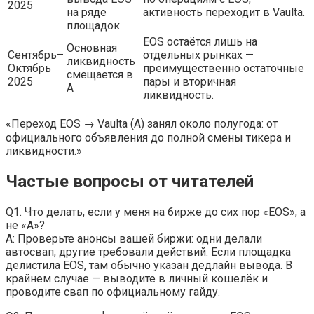
2025
на ряде
активность переходит в Vaulta.
площадок
EOS остаётся лишь на
Основная
Сентябрь–
отдельных рынках —
ликвидность
Октябрь
преимущественно остаточные
смещается в
2025
пары и вторичная
A
ликвидность.
«Переход EOS → Vaulta (A) занял около полугода: от
официального объявления до полной смены тикера и
ликвидности.»
Частые вопросы от читателей
Q1. Что делать, если у меня на бирже до сих пор «EOS», а
не «A»?
A: Проверьте анонсы вашей биржи: одни делали
автосвап, другие требовали действий. Если площадка
делистила EOS, там обычно указан дедлайн вывода. В
крайнем случае — выводите в личный кошелёк и
проводите свап по официальному гайду.