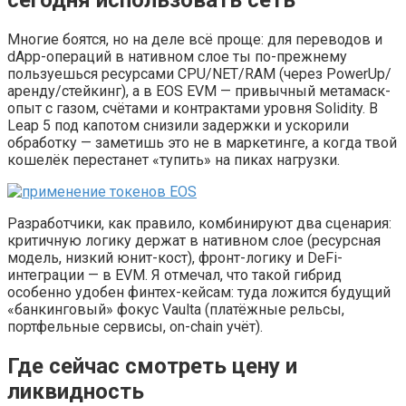
Многие боятся, но на деле всё проще: для переводов и
dApp-операций в нативном слое ты по-прежнему
пользуешься ресурсами CPU/NET/RAM (через PowerUp/
аренду/стейкинг), а в EOS EVM — привычный метамаск-
опыт с газом, счётами и контрактами уровня Solidity. В
Leap 5 под капотом снизили задержки и ускорили
обработку — заметишь это не в маркетинге, а когда твой
кошелёк перестанет «тупить» на пиках нагрузки.
Разработчики, как правило, комбинируют два сценария:
критичную логику держат в нативном слое (ресурсная
модель, низкий юнит-кост), фронт-логику и DeFi-
интеграции — в EVM. Я отмечал, что такой гибрид
особенно удобен финтех-кейсам: туда ложится будущий
«банкинговый» фокус Vaulta (платёжные рельсы,
портфельные сервисы, on-chain учёт).
Где сейчас смотреть цену и
ликвидность