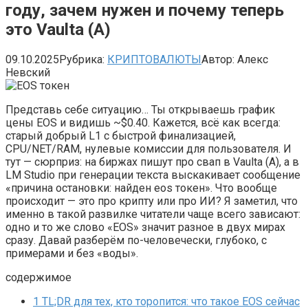
году, зачем нужен и почему теперь
это Vaulta (A)
09.10.2025
Рубрика:
КРИПТОВАЛЮТЫ
Автор:
Алекс
Невский
Представь себе ситуацию… Ты открываешь график
цены EOS и видишь ~$0.40. Кажется, всё как всегда:
старый добрый L1 с быстрой финализацией,
CPU/NET/RAM, нулевые комиссии для пользователя. И
тут — сюрприз: на биржах пишут про свап в Vaulta (A), а в
LM Studio при генерации текста выскакивает сообщение
«причина остановки: найден eos токен». Что вообще
происходит — это про крипту или про ИИ? Я заметил, что
именно в такой развилке читатели чаще всего зависают:
одно и то же слово «EOS» значит разное в двух мирах
сразу. Давай разберём по-человечески, глубоко, с
примерами и без «воды».
содержимое
1
TL;DR для тех, кто торопится: что такое EOS сейчас