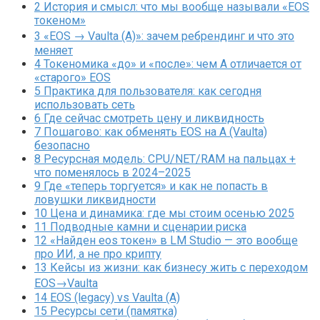
2
История и смысл: что мы вообще называли «EOS
токеном»
3
«EOS → Vaulta (A)»: зачем ребрендинг и что это
меняет
4
Токеномика «до» и «после»: чем A отличается от
«старого» EOS
5
Практика для пользователя: как сегодня
использовать сеть
6
Где сейчас смотреть цену и ликвидность
7
Пошагово: как обменять EOS на A (Vaulta)
безопасно
8
Ресурсная модель: CPU/NET/RAM на пальцах +
что поменялось в 2024–2025
9
Где «теперь торгуется» и как не попасть в
ловушки ликвидности
10
Цена и динамика: где мы стоим осенью 2025
11
Подводные камни и сценарии риска
12
«Найден eos токен» в LM Studio — это вообще
про ИИ, а не про крипту
13
Кейсы из жизни: как бизнесу жить с переходом
EOS→Vaulta
14
EOS (legacy) vs Vaulta (A)
15
Ресурсы сети (памятка)