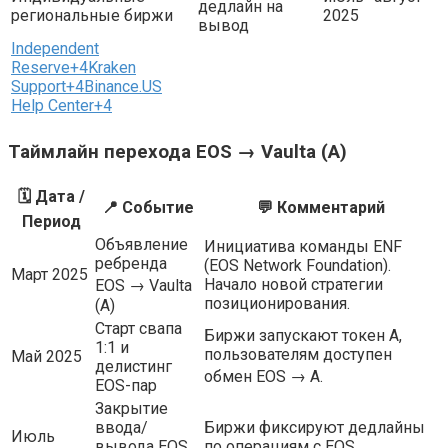
дедлайн на
региональные биржи
2025
вывод
Independent
Reserve
+4
Kraken
Support
+4
Binance.US
Help Center
+4
Таймлайн перехода EOS → Vaulta (A)
🗓️ Дата /
📍 Событие
💬 Комментарий
Период
Объявление
Инициатива команды ENF
ребренда
(EOS Network Foundation).
Март 2025
Начало новой стратегии
EOS → Vaulta
позиционирования.
(A)
Старт свапа
Биржи запускают токен A,
1:1 и
пользователям доступен
Май 2025
делистинг
обмен EOS → A.
EOS-пар
Закрытие
ввода/
Биржи фиксируют дедлайны
Июль
вывода EOS
по операциям с EOS,