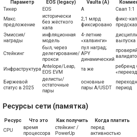
Параметр
EOS (legacy)
Vaulta (A)
Комме
Тикер
EOS
A
Свап 1:1
исторически
Макс.
2,1 млрд
фикс-кап
без жёсткого
предложение
фиксировано
предска
капа
Эмиссия/
инфляционная
4-летние
дисципл
награды
модель
«халвинги»
выпуска
был, через
пул наград;
проверяй
Стейкинг
делегирование/
APY
валидат
прокси
динамический
Antelope/Leap,
ребренд 
Инфраструктура
та же
EOS EVM
«переезд
делисты/
Биржевой
основные
переход
остаточные
статус в 2025
пары A/USDT
период
пары
Ресурсы сети (памятка)
Ресурс
Что это
Как получить
Когда платить
время
стейкинг /
перед
CPU
процессора
PowerUp
активностью