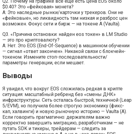
Q2. Почему на графике всё ещё есть цена EOS около
$0.40? Это «фейковая» монета?
A: Это наследные рынки/карточки у трекеров. Они не
«фейковые», но ликвидность там низкая и разброс цен
возможен. Фокус сети и бирж — на токене A (Vaulta).
Q3. «Причина остановки: найден eos токен» в LM Studio
— это про криптовалюту?
A: Нет. Это EOS (End-Of-Sequence) в машинном обучении
— сигнал «ответ закончен». Никакой связи с блокчейн-
токеном. Измените стоп-последовательности/
параметры генерации, если мешает.
Выводы
Я увидел, что вокруг EOS сложилась редкая в крипте
ситуация: масштабный ребренд без «смены ДНК»
инфраструктуры. Сеть осталась быстрой, техничной (Leap
5/EVM), но получила более строгую экономику (фикс-
кап, халвинги) и новую рыночную историю — Vaulta (A).
Если говорить прагматично: держателям важно
корректно завершить миграцию, разработчикам — не
путать SDK и тикеры, трейдерам — следить за