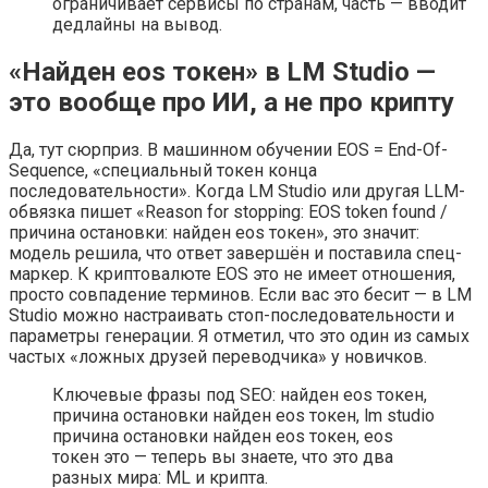
ограничивает сервисы по странам, часть — вводит
дедлайны на вывод.
«Найден eos токен» в LM Studio —
это вообще про ИИ, а не про крипту
Да, тут сюрприз. В машинном обучении EOS = End-Of-
Sequence, «специальный токен конца
последовательности». Когда LM Studio или другая LLM-
обвязка пишет «Reason for stopping: EOS token found /
причина остановки: найден eos токен», это значит:
модель решила, что ответ завершён и поставила спец-
маркер. К криптовалюте EOS это не имеет отношения,
просто совпадение терминов. Если вас это бесит — в LM
Studio можно настраивать стоп-последовательности и
параметры генерации. Я отметил, что это один из самых
частых «ложных друзей переводчика» у новичков.
Ключевые фразы под SEO: найден eos токен,
причина остановки найден eos токен, lm studio
причина остановки найден eos токен, eos
токен это — теперь вы знаете, что это два
разных мира: ML и крипта.