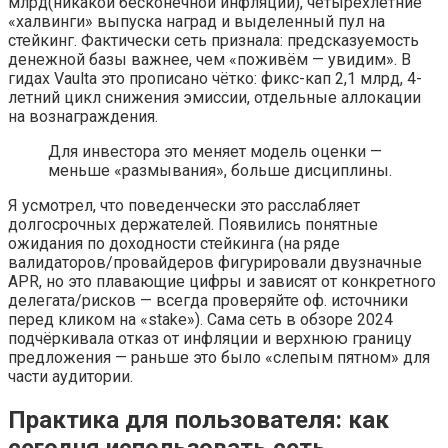
млрд(никакой бесконечной инфляции), четырёхлетние
«халвинги» выпуска наград и выделенный пул на
стейкинг. Фактически сеть признала: предсказуемость
денежной базы важнее, чем «поживём — увидим». В
гидах Vaulta это прописано чётко: фикс-кап 2,1 млрд, 4-
летний цикл снижения эмиссии, отдельные аллокации
на вознаграждения.
Для инвестора это меняет модель оценки —
меньше «размывания», больше дисциплины.
Я усмотрел, что поведенчески это расслабляет
долгосрочных держателей. Появились понятные
ожидания по доходности стейкинга (на ряде
валидаторов/провайдеров фигурировали двузначные
APR, но это плавающие цифры и зависят от конкретного
делегата/рисков — всегда проверяйте оф. источники
перед кликом на «stake»). Сама сеть в обзоре 2024
подчёркивала отказ от инфляции и верхнюю границу
предложения — раньше это было «слепым пятном» для
части аудитории.
Практика для пользователя: как
сегодня использовать сеть