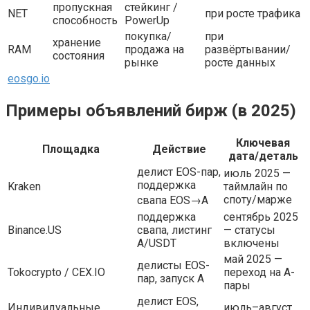
пропускная
стейкинг /
NET
при росте трафика
способность
PowerUp
покупка/
при
хранение
RAM
продажа на
развёртывании/
состояния
рынке
росте данных
eosgo.io
Примеры объявлений бирж (в 2025)
Ключевая
Площадка
Действие
дата/деталь
делист EOS-пар,
июль 2025 —
поддержка
Kraken
таймлайн по
споту/марже
свапа EOS→A
поддержка
сентябрь 2025
Binance.US
свапа, листинг
— статусы
A/USDT
включены
май 2025 —
делисты EOS-
Tokocrypto / CEX.IO
переход на A-
пар, запуск A
пары
делист EOS,
Индивидуальные
июль–август