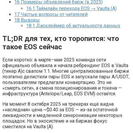
16
Примеры объявлений бирж (в 2025)
16.1
Таймлайн перехода EOS → Vaulta (A)
17
Частые вопросы от читателей
18
Выводы
18.1
Дисклеймер об актуальности данных
TL;DR для тех, кто торопится: что
такое EOS сейчас
Если коротко: в марте–мае 2025 команда сети
официально объявила и начала ребрендинг EOS в Vaulta
(тикер A)с свапом 1:1. Многие централизованные биржи
поэтапно делистили пары EOS и запускали пары A/USDT;
пользователям предлагали конвертацию. Это не
«смерть сети», а смена позиционирования и токена —
инфраструктура (Antelope/Leap, EOS EVM) остаётся.
На момент 8 октября 2025 на трекерах ещё видна
«наследная» цена ~$0.40 за EOS — из-за остаточной
ликвидности и медленной синхронизации некоторых
площадок. Но в экосистеме и на биржах фокус
сместился на Vaulta (A).