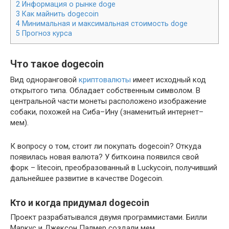
2
Информация о рынке doge
3
Как майнить dogecoin
4
Минимальная и максимальная стоимость doge
5
Прогноз курса
Что такое dogecoin
Вид одноранговой
криптовалюты
имеет исходный код
открытого типа. Обладает собственным символом. В
центральной части монеты расположено изображение
собаки, похожей на Сиба–Ину (знаменитый интернет–
мем).
К вопросу о том, стоит ли покупать dogecoin? Откуда
появилась новая валюта? У биткоина появился свой
форк – litecoin, преобразованный в Luckycoin, получивший
дальнейшее развитие в качестве Dogecoin.
Кто и когда придумал dogecoin
Проект разрабатывался двумя программистами. Билли
Маркус и Джексон Палмер создали мем.