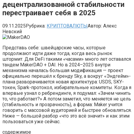
децентрализованной стабильности
перестраивает себя в 2025
09.11.2025
Рубрика:
КРИПТОВАЛЮТЫ
Автор:
Алекс
Невский
Представь себе: швейцарские часы, которые
продолжают идти даже тогда, когда весь рынок
штормит. Для DeFi такими «часами» много лет оставался
тандем MakerDAO + DAI. Но в 2024–2025 внутри
механизма началась большая модификация — проект
официально перешёл к бренду Sky, а вокруг «Эндгейм»-
плана разворачивается новая архитектура: USDS, SKY-
токен, Spark-протокол, избирательные комитеты. Когда я
впервые узнал о ребрендинге, я подумал: «Зачем чинить
то, что работает?» А потом заметил, что меняется не цель
(стабильность и прозрачность), а форма: Maker учится
говорить с массовой аудиторией и быстрее обновляться.
Ниже — большой разбор «что это всё значит» и как этим
пользоваться уже сейчас.
содержимое