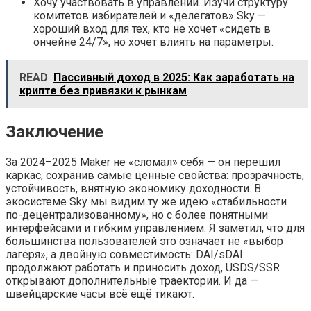
Хочу участвовать в управлении. Изучи структуру
комитетов избирателей и «делегатов» Sky —
хороший вход для тех, кто не хочет «сидеть в
ончейне 24/7», но хочет влиять на параметры.
READ
Пассивный доход в 2025: Как заработать на
крипте без привязки к рынкам
Заключение
За 2024–2025 Maker не «сломал» себя — он перешил
каркас, сохранив самые ценные свойства: прозрачность,
устойчивость, внятную экономику доходности. В
экосистеме Sky мы видим ту же идею «стабильности
по-децентрализованному», но с более понятными
интерфейсами и гибким управлением. Я заметил, что для
большинства пользователей это означает не «выбор
лагеря», а двойную совместимость: DAI/sDAI
продолжают работать и приносить доход, USDS/SSR
открывают дополнительные траектории. И да —
швейцарские часы всё ещё тикают.