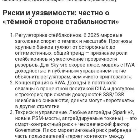
Риски и уязвимости: честно о
«тёмной стороне стабильности»
Регуляторика стейблкоинов. В 2025 мировые
заголовки спорят о темпах и масштабе. Прогнозы
крупных банков гуляют от осторожных до
оптимистичных; общий тренд — признание роли
стейблкоинов и ужесточение прозрачности
резервов. Для Sky это скорее плюс: модель с RWA-
доходностью и публичным управлением легче
объяснить регуляторам, чем «чисто криптозалог».
Концентрация в RWA. Доходы в протоколе
связаны с процентной политикой США и доступом
к трежерис; при сжатии доходностей SSR/DSR
неизбежно снижаются, деньги могут «перетекать»
в другие стратегии.
Техриск и управление. Любые апгрейды (Spark v2,
новые PSM-мосты, апгрейдируемые токены) — это
смарт-контрактный риск + человеческий фактор
Governance. Плюс маркетинговый риск ребренда —
часть пользователей «теряет контекст» между