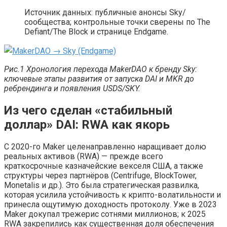
Источник данных: публичные анонсы Sky/
сообщества; контрольные точки сверены по The
Defiant/The Block и странице Endgame.
Рис.1 Хронология перехода MakerDAO к бренду Sky:
ключевые этапы развития от запуска DAI и MKR до
ребрендинга и появления USDS/SKY.
Из чего сделан «стабильный
доллар» DAI: RWA как якорь
С 2020-го Maker целенаправленно наращивает долю
реальных активов (RWA) — прежде всего
краткосрочные казначейские векселя США, а также
структуры через партнёров (Centrifuge, BlockTower,
Monetalis и др.). Это была стратегическая развилка,
которая усилила устойчивость к крипто-волатильности и
принесла ощутимую доходность протоколу. Уже в 2023
Maker докупал трежерис сотнями миллионов; к 2025
RWA закрепились как существенная доля обеспечения