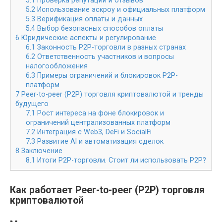
5.1
Проверка репутации и отзывов
5.2
Использование эскроу и официальных платформ
5.3
Верификация оплаты и данных
5.4
Выбор безопасных способов оплаты
6
Юридические аспекты и регулирование
6.1
Законность P2P-торговли в разных странах
6.2
Ответственность участников и вопросы
налогообложения
6.3
Примеры ограничений и блокировок P2P-
платформ
7
Peer-to-peer (P2P) торговля криптовалютой и тренды
будущего
7.1
Рост интереса на фоне блокировок и
ограничений централизованных платформ
7.2
Интеграция с Web3, DeFi и SocialFi
7.3
Развитие AI и автоматизация сделок
8
Заключение
8.1
Итоги P2P-торговли. Стоит ли использовать P2P?
Как работает Peer-to-peer (P2P) торговля
криптовалютой