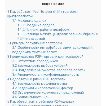
содержимое
1
Как работает Peer-to-peer (P2P) торговля
криптовалютой
1.1
Механика сделок
1.1.1
Создание ордера
1.1.2
Принцип работы платформ
1.1.3
Разница между централизованной биржей и
P2P-платформой
2
Примеры популярных платформ
2.1
Особенности интерфейсов, лимиты, комиссии,
поддержка фиатных валют
3
Преимущества P2P-торговли криптовалютой
3.1
Отсутствие посредников
3.2
Возможность выбора условий
3.3
Поддержка множества способов оплаты
3.4
Анонимность и конфиденциальность
4
Недостатки и риски P2P-торговли
4.1
Возможность мошенничества
4.2
Задержки и человеческий фактор
4.3
Ограниченное количество предложений
4.4
Волатильность цен
5
Как обезопасить себя при P2P-сделках