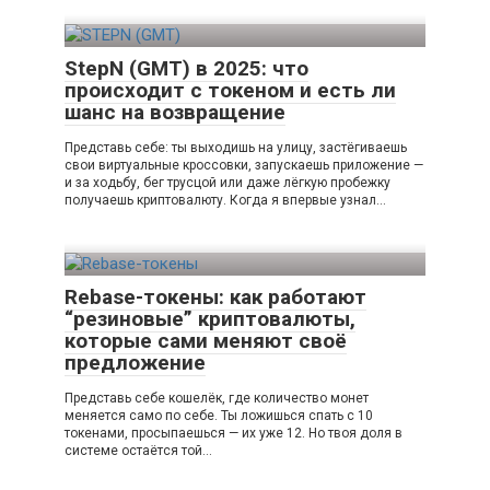
StepN (GMT) в 2025: что
происходит с токеном и есть ли
шанс на возвращение
Представь себе: ты выходишь на улицу, застёгиваешь
свои виртуальные кроссовки, запускаешь приложение —
и за ходьбу, бег трусцой или даже лёгкую пробежку
получаешь криптовалюту. Когда я впервые узнал…
Rebase-токены: как работают
“резиновые” криптовалюты,
которые сами меняют своё
предложение
Представь себе кошелёк, где количество монет
меняется само по себе. Ты ложишься спать с 10
токенами, просыпаешься — их уже 12. Но твоя доля в
системе остаётся той…