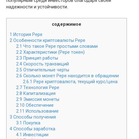
популярным среди инвесторов благодаря своей
надежности и устойчивости.
содержимое
1
История Pepe
2
Особенности криптовалюты Pepe
2.1
Что такое Pepe простыми словами
2.2
Характеристики (Pepe токен)
2.3
Принцип работы
2.4
Скорость транзакций
2.5
Отличительные черты
2.6
Сколько монет Pepe находится в обращении
2.6.1
Pepe криптовалюта, текущий курс/цена
2.7
Технология Pepe
2.8
Капитализация
2.9
Эмиссия монеты
2.10
Обеспечение
2.11
Использование
3
Способы получения
3.1
Покупка
4
Способы заработка
4.1
Инвестиции