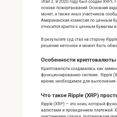
Этап 2. В 2020 году был создан XRPL 
основе пожертвований. Основная зад
монет, а также иных участников сообщ
Американская комиссия по ценным бу
относится крипта к ценным бумагам ил
В результате суд стал на сторону Ripp
решение неточное и может быть обж
Особенности криптовалюты R
Криптовалюта создавалась как замена
функционированию системе. Ripple (X
время, необходимое для выполнения 
Что такое Ripple (XRP) прос
Ripple (XRP) — это коин, который фун
валютами и проведением платежей. 
участниками сделки, подтверждая пр