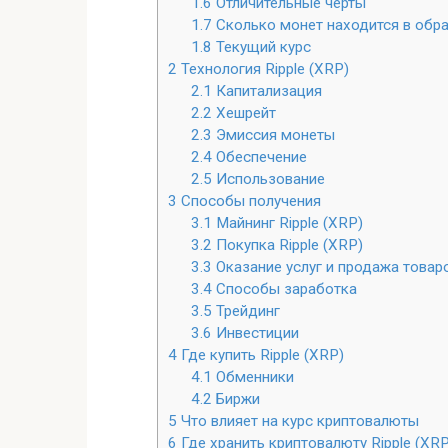
1.6
Отличительные черты
1.7
Сколько монет находится в обр
1.8
Текущий курс
2
Технология Ripple (XRP)
2.1
Капитализация
2.2
Хешрейт
2.3
Эмиссия монеты
2.4
Обеспечение
2.5
Использование
3
Способы получения
3.1
Майнинг Ripple (XRP)
3.2
Покупка Ripple (XRP)
3.3
Оказание услуг и продажа товар
3.4
Способы заработка
3.5
Трейдинг
3.6
Инвестиции
4
Где купить Ripple (XRP)
4.1
Обменники
4.2
Биржи
5
Что влияет на курс криптовалюты
6
Где хранить криптовалюту Ripple (XRP