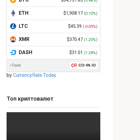
$64,731.85
(0.48%)
ETH
$1,908.17
(0.10%)
LTC
$45.39
(-0.05%)
XMR
$370.47
(1.20%)
DASH
$31.01
(1.28%)
CO-IN.IO
⚡Лайв
by
CurrencyRate.Today
Топ криптовалют