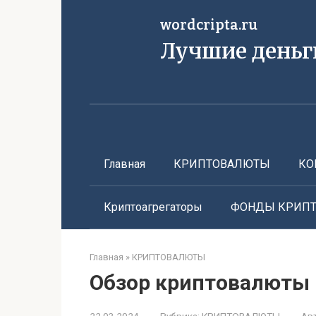
Перейти
wordcripta.ru
к
контенту
Лучшие деньг
Главная
КРИПТОВАЛЮТЫ
КО
Криптоагрегаторы
ФОНДЫ КРИП
Главная
»
КРИПТОВАЛЮТЫ
Обзор криптовалюты R