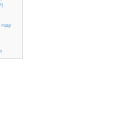
P)
 году
?