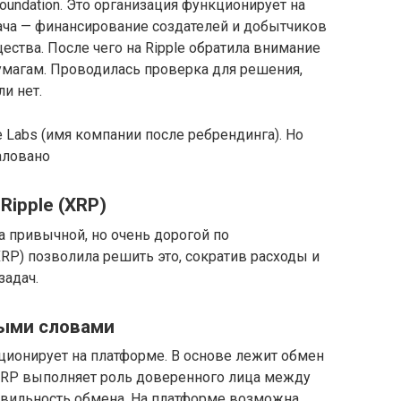
Foundation. Это организация функционирует на
ача — финансирование создателей и добытчиков
ества. После чего на Ripple обратила внимание
магам. Проводилась проверка для решения,
и нет.
le Labs (имя компании после ребрендинга). Но
аловано
ipple (XRP)
 привычной, но очень дорогой по
RP) позволила решить это, сократив расходы и
задач.
тыми словами
кционирует на платформе. В основе лежит обмен
XRP выполняет роль доверенного лица между
авильность обмена. На платформе возможна