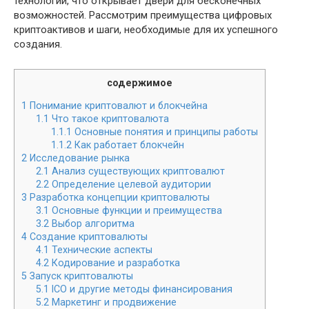
технологий, что открывает двери для бесконечных
возможностей. Рассмотрим преимущества цифровых
криптоактивов и шаги, необходимые для их успешного
создания.
содержимое
1
Понимание криптовалют и блокчейна
1.1
Что такое криптовалюта
1.1.1
Основные понятия и принципы работы
1.1.2
Как работает блокчейн
2
Исследование рынка
2.1
Анализ существующих криптовалют
2.2
Определение целевой аудитории
3
Разработка концепции криптовалюты
3.1
Основные функции и преимущества
3.2
Выбор алгоритма
4
Создание криптовалюты
4.1
Технические аспекты
4.2
Кодирование и разработка
5
Запуск криптовалюты
5.1
ICO и другие методы финансирования
5.2
Маркетинг и продвижение