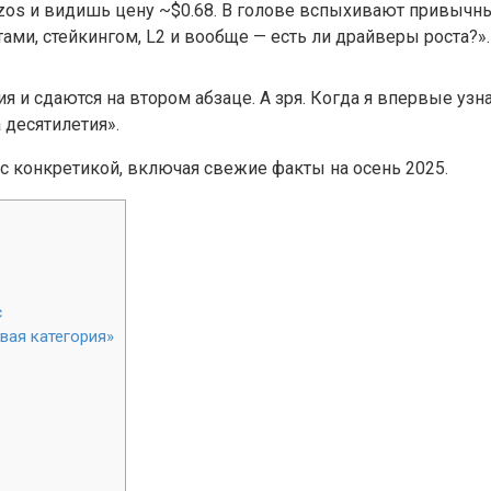
zos и видишь цену ~$0.68. В голове вспыхивают привычн
ами, стейкингом, L2 и вообще — есть ли драйверы роста?».
я и сдаются на втором абзаце. А зря. Когда я впервые узна
 десятилетия».
 с конкретикой, включая свежие факты на осень 2025.
с
вая категория»