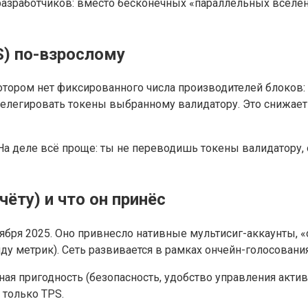
разработчиков: вместо бесконечных «параллельных вселенн
oS) по-взрослому
 котором нет фиксированного числа производителей блоков:
елегировать токены выбранному валидатору. Это снижает 
 На деле всё проще: ты не переводишь токены валидатору, 
чёту) и что он принёс
ября 2025. Оно привнесло нативные мультисиг-аккаунты, «
 метрик). Сеть развивается в рамках ончейн-голосования
ная пригодность (безопасность, удобство управления акти
 только TPS.