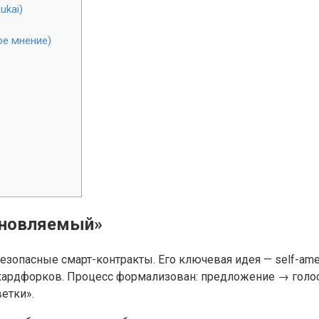
ukai)
ое мнение)
обновляемый»
 безопасные смарт-контракты. Его ключевая идея — self-a
 хардфорков. Процесс формализован: предложение → голос
етки».