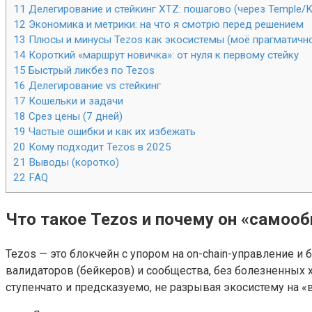
11
Делегирование и стейкинг XTZ: пошагово (через Temple/K
12
Экономика и метрики: на что я смотрю перед решением
13
Плюсы и минусы Tezos как экосистемы (моё прагматичн
14
Короткий «маршрут новичка»: от нуля к первому стейку
15
Быстрый ликбез по Tezos
16
Делегирование vs стейкинг
17
Кошельки и задачи
18
Срез цены (7 дней)
19
Частые ошибки и как их избежать
20
Кому подходит Tezos в 2025
21
Выводы (коротко)
22
FAQ
Что такое Tezos и почему он «само
Tezos — это блокчейн с упором на on-chain-управление и
валидаторов (бейкеров) и сообщества, без болезненных
ступенчато и предсказуемо, не разрывая экосистему на «в