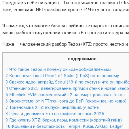
Представь себе ситуацию… Ты открываешь график xtz te
жив, если хайп NFT-платформ прошёл? Что у него с апдейт
Я заметил, что многие боятся глубины технарского описани
меня сработал внутренний «клик»: «Вот это архитектура на
Ниже — человеческий разбор Tezos/XTZ: просто, честно и
содержимое
1
Что такое Tezos и почему он «самообновляемый»
2
Консенсус: Liquid Proof-of-Stake (LPoS) по-взрослому
3
Свежее ядро: апгрейд Seoul (19-й по счёту) и что он принё
4
Стейкинг 2025: делегирование, прямой стейк и новая «весо
5
Etherlink: EVM-совместимый L2 на смарт-роллапах Tezos
6
Экосистема: от NFT/ген-арта до DeFi (скромнее, но живо)
7
Токеномика XTZ: выпуск, инфляция, участие
8
Цена и динамика: что на графике осенью 2025
9
Где купить XTZ: биржи, пары, комиссии (короткий гайд)
10
Кошельки и безопасность: Temple, Kukai, AirGap, Ledger