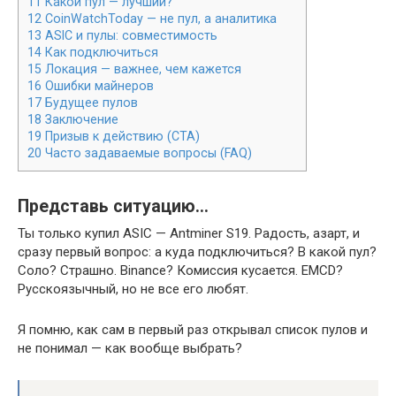
11
Какой пул — лучший?
12
CoinWatchToday — не пул, а аналитика
13
ASIC и пулы: совместимость
14
Как подключиться
15
Локация — важнее, чем кажется
16
Ошибки майнеров
17
Будущее пулов
18
Заключение
19
Призыв к действию (CTA)
20
Часто задаваемые вопросы (FAQ)
Представь ситуацию…
Ты только купил ASIC — Antminer S19. Радость, азарт, и
сразу первый вопрос: а куда подключиться? В какой пул?
Соло? Страшно. Binance? Комиссия кусается. EMCD?
Русскоязычный, но не все его любят.
Я помню, как сам в первый раз открывал список пулов и
не понимал — как вообще выбрать?