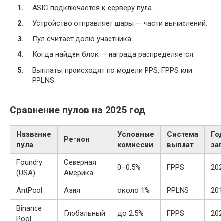
ASIC подключается к серверу пула.
Устройство отправляет шары — части вычислений.
Пул считает долю участника.
Когда найден блок — награда распределяется.
Выплаты происходят по модели PPS, FPPS или
PPLNS.
Сравнение пулов на 2025 год
Название
Условные
Система
Го
Регион
пула
комиссии
выплат
за
Foundry
Северная
0–0.5%
FPPS
20
(USA)
Америка
AntPool
Азия
около 1%
PPLNS
20
Binance
Глобальный
до 2.5%
FPPS
20
Pool