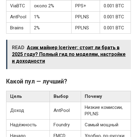
ViaBTC
около 2%
PPS+
0.001 BTC
AntPool
1%
PPLNS
0.001 BTC
Braiins
2%
PPLNS
0.001 BTC
READ
Асик майнер Iceriver: стоит ли брать в
2025 году? Полный гид по моделям, настройке
и доходности
Какой пул — лучший?
Цель
Выбор
Почему
Низкие комиссии,
Доход
AntPool
PPLNS
Надёжность
Foundry
Самый мощный
Начало
EMCD
Удобно, по-русски