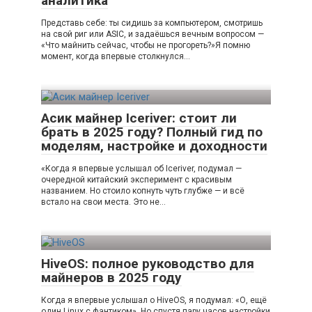
аналитика
Представь себе: ты сидишь за компьютером, смотришь
на свой риг или ASIC, и задаёшься вечным вопросом —
«Что майнить сейчас, чтобы не прогореть?»Я помню
момент, когда впервые столкнулся…
Асик майнер Iceriver: стоит ли
брать в 2025 году? Полный гид по
моделям, настройке и доходности
«Когда я впервые услышал об Iceriver, подумал —
очередной китайский эксперимент с красивым
названием. Но стоило копнуть чуть глубже — и всё
встало на свои места. Это не…
HiveOS: полное руководство для
майнеров в 2025 году
Когда я впервые услышал о HiveOS, я подумал: «О, ещё
один Linux с фантиком». Но спустя пару часов настройки