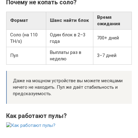
Почему не копать соло?
Время
Формат
Шанс найти блок
ожидания
Соло (на 110
Один блок в 2–3
700+ дней
TH/s)
года
Выплаты раз в
Пул
3–7 дней
неделю
Даже на мощном устройстве вы можете месяцами
ничего не находить. Пул же даёт стабильность и
предсказуемость.
Как работают пулы?