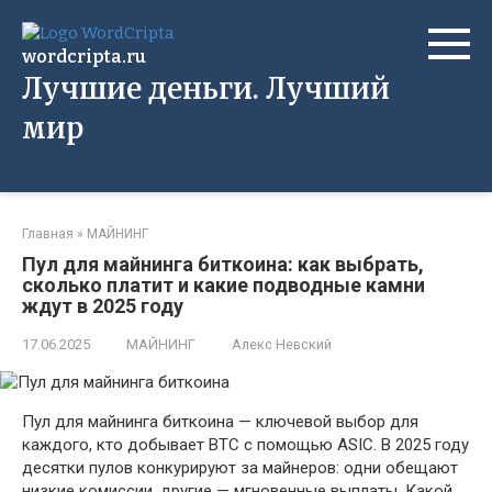
Перейти
к
wordcripta.ru
контенту
Лучшие деньги. Лучший
мир
Главная
»
МАЙНИНГ
Пул для майнинга биткоина: как выбрать,
сколько платит и какие подводные камни
ждут в 2025 году
17.06.2025
МАЙНИНГ
Алекс Невский
Пул для майнинга биткоина — ключевой выбор для
каждого, кто добывает BTC с помощью ASIC. В 2025 году
десятки пулов конкурируют за майнеров: одни обещают
низкие комиссии, другие — мгновенные выплаты. Какой