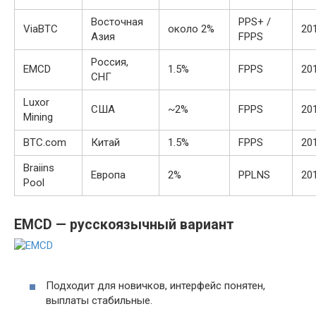
Восточная
PPS+ /
ViaBTC
около 2%
20
Азия
FPPS
Россия,
EMCD
1.5%
FPPS
20
СНГ
Luxor
США
~2%
FPPS
20
Mining
BTC.com
Китай
1.5%
FPPS
20
Braiins
Европа
2%
PPLNS
20
Pool
EMCD — русскоязычный вариант
Подходит для новичков, интерфейс понятен,
выплаты стабильные.