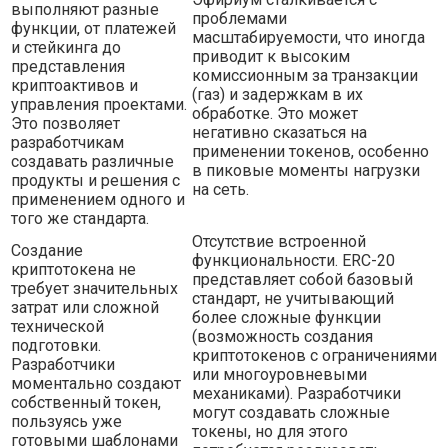
выполняют разные
проблемами
функции, от платежей
масштабируемости, что иногда
и стейкинга до
приводит к высоким
представления
комиссионным за транзакции
криптоактивов и
(газ) и задержкам в их
управления проектами.
обработке. Это может
Это позволяет
негативно сказаться на
разработчикам
применении токенов, особенно
создавать различные
в пиковые моменты нагрузки
продукты и решения с
на сеть.
применением одного и
того же стандарта.
Отсутствие встроенной
Создание
функциональности. ERC-20
криптотокена не
представляет собой базовый
требует значительных
стандарт, не учитывающий
затрат или сложной
более сложные функции
технической
(возможность создания
подготовки.
криптотокенов с ограничениями
Разработчики
или многоуровневыми
моментально создают
механиками). Разработчики
собственный токен,
могут создавать сложные
пользуясь уже
токены, но для этого
готовыми шаблонами