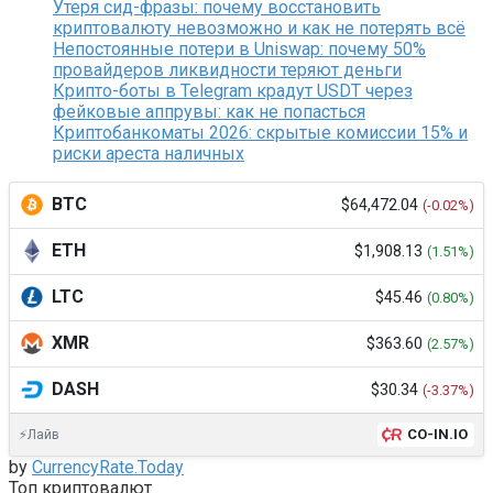
Утеря сид-фразы: почему восстановить
криптовалюту невозможно и как не потерять всё
Непостоянные потери в Uniswap: почему 50%
провайдеров ликвидности теряют деньги
Крипто-боты в Telegram крадут USDT через
фейковые аппрувы: как не попасться
Криптобанкоматы 2026: скрытые комиссии 15% и
риски ареста наличных
BTC
$64,472.04
(-0.02%)
ETH
$1,908.13
(1.51%)
LTC
$45.46
(0.80%)
XMR
$363.60
(2.57%)
DASH
$30.34
(-3.37%)
CO-IN.IO
⚡Лайв
by
CurrencyRate.Today
Топ криптовалют