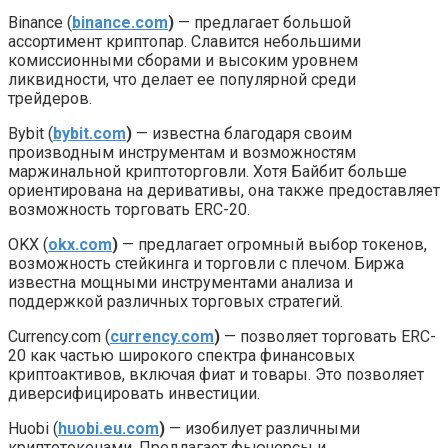
Binance (
binance.com
)
— предлагает большой
ассортимент криптопар. Славится небольшими
комиссионными сборами и высоким уровнем
ликвидности, что делает ее популярной среди
трейдеров.
Bybit (
bybit.com
)
— известна благодаря своим
производным инструментам и возможностям
маржинальной криптоторговли. Хотя Байбит больше
ориентирована на деривативы, она также предоставляет
возможность торговать ERC-20.
OKX (
okx.com
)
— предлагает огромный выбор токенов,
возможность стейкинга и торговли с плечом. Биржа
известна мощными инструментами анализа и
поддержкой различных торговых стратегий.
Currency.com (
currency.com
)
— позволяет торговать ERC-
20 как частью широкого спектра финансовых
криптоактивов, включая фиат и товары. Это позволяет
диверсифицировать инвестиции.
Huobi (
huobi.eu.com
)
— изобилует различными
криптотокенами. Предлагает фьючерсы и