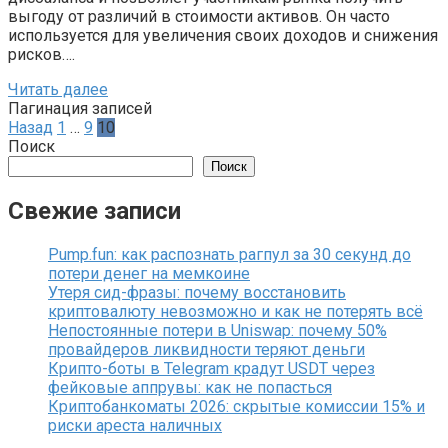
выгоду от различий в стоимости активов. Он часто
используется для увеличения своих доходов и снижения
рисков….
Читать далее
Пагинация записей
Назад
1
…
9
10
Поиск
Поиск
Свежие записи
Pump.fun: как распознать рагпул за 30 секунд до
потери денег на мемкоине
Утеря сид-фразы: почему восстановить
криптовалюту невозможно и как не потерять всё
Непостоянные потери в Uniswap: почему 50%
провайдеров ликвидности теряют деньги
Крипто-боты в Telegram крадут USDT через
фейковые аппрувы: как не попасться
Криптобанкоматы 2026: скрытые комиссии 15% и
риски ареста наличных