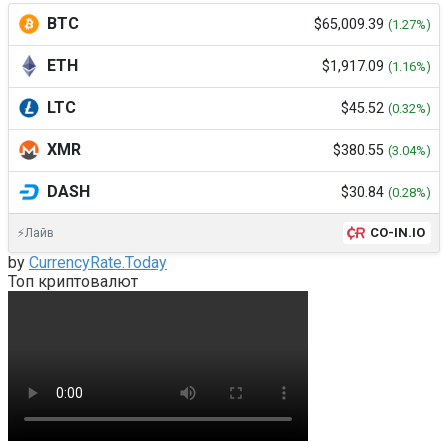
BTC
$65,009.39
(1.27%)
ETH
$1,917.09
(1.16%)
LTC
$45.52
(0.32%)
XMR
$380.55
(3.04%)
DASH
$30.84
(0.28%)
CO-IN.IO
⚡Лайв
by
CurrencyRate.Today
Топ криптовалют