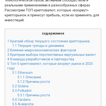
технологической базой, активным сообществом и
реальными применениями в разнообразных сферах.
Рассмотрим ТОП криптовалют, которые «взорвут»
крипторынок и принесут прибыль, если их применять для
инвестиций.
содержимое
1
Краткий обзор текущего состояния крипторынка
1.1
Текущие тренды и динамика
2
Влияние макроэкономических факторов
3
Критерии выбора перспективных виртуальных валют
4
Команда разработчиков и партнерства
5
Топ-5 криптовалют, которые взорвут рынок в 2025
году
5.1
Ethereum
5.1.1
Описание
5.1.2
Причины роста
5.2
Solana
5.3
Polkadot
5.3.1
Причины роста
5.4
Cardano
5.5
Avalanche