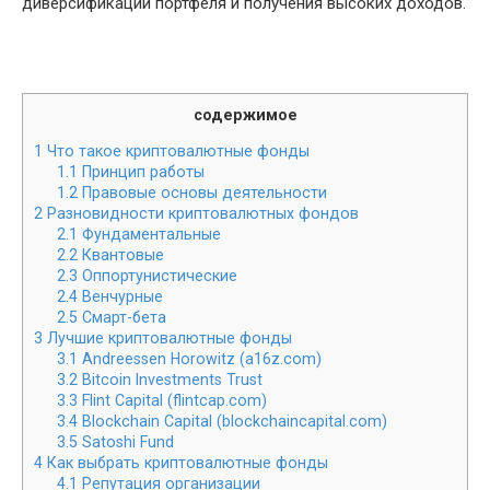
диверсификации портфеля и получения высоких доходов.
содержимое
1
Что такое криптовалютные фонды
1.1
Принцип работы
1.2
Правовые основы деятельности
2
Разновидности криптовалютных фондов
2.1
Фундаментальные
2.2
Квантовые
2.3
Оппортунистические
2.4
Венчурные
2.5
Смарт-бета
3
Лучшие криптовалютные фонды
3.1
Andreessen Horowitz (a16z.com)
3.2
Bitcoin Investments Trust
3.3
Flint Capital (flintcap.com)
3.4
Blockchain Capital (blockchaincapital.com)
3.5
Satoshi Fund
4
Как выбрать криптовалютные фонды
4.1
Репутация организации